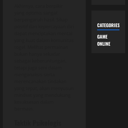
Akhirnya, cara berpikir
yang optimis sangat
berpengaruh hasil. Sikap
CATEGORIES
positif dan kepercayaan diri
dapat menciptakan mental
GAME
yang kuat dalam komunitas
ONLINE
togel. Melihat permainan
bukan hanya sekadar
sebagai keberuntungan,
tetapi juga seni dalam
menganalisis serta
merencanakan tindakan
yang tepat, akan menyusun
mindset yang mendukung
kesuksesan dalam
bermain.
Taktik Psikologis