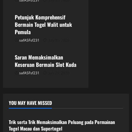
safASFsf231
July 30, 2026
GAME ONLINE
t
i
Petunjuk Komprehensif
Bermain Togel Walit untuk
o
Pemula
n
safASFsf231
July 30, 2026
GAME ONLINE
Saran Memaksimalkan
Keseruan Bermain Slot Kuda
safASFsf231
July 29, 2026
YOU MAY HAVE MISSED
GAME ONLINE
Trik serta Trik Memaksimalkan Peluang pada Permainan
Togel Macau dan Supertogel