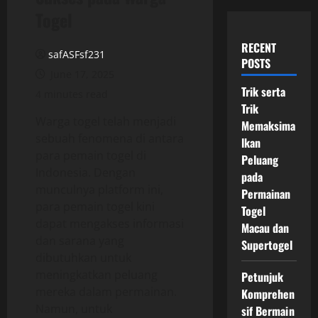
Togel
RECENT
safASFsf231
POSTS
June 17, 2025
Trik serta
4 minutes read
Trik
Warga togel telah menjadi
Memaksima
sebuah fenomena di antara
lkan
para pemain togel di
Peluang
Indonesia. Dengan
pada
munculnya platform ini,
Permainan
para pemain togel kini
Togel
dapat mengakses informasi
Macau dan
dan sarana yang
Supertogel
dibutuhkan untuk
meningkatkan peluang
Petunjuk
mereka dalam permainan.
Komprehen
Namun, untuk
sif Bermain