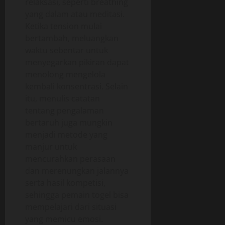
relaksasi, seperti breathing
yang dalam atau meditasi.
Ketika tension mulai
bertambah, meluangkan
waktu sebentar untuk
menyegarkan pikiran dapat
menolong mengelola
kembali konsentrasi. Selain
itu, menulis catatan
tentang pengalaman
bertaruh juga mungkin
menjadi metode yang
manjur untuk
mencurahkan perasaan
dan merenungkan jalannya
serta hasil kompetisi,
sehingga pemain togel bisa
mempelajari dari situasi
yang memicu emosi.