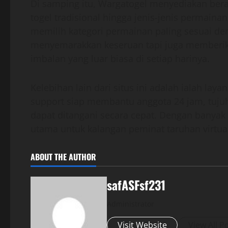
Di samping itu, Wargatogel menyediakan bera
togel tradisional hingga jenis-jenis permaina
memilih kategori permainan paling sesuai de
menyemarakkan keseruan tapi juga memberi
imbalan yang luar biasa di setiap harinya.
Kelebihan lain dari situs ini adalah ialah lay
support siap membantu anggota 24 jam, tujuh
dapat ditangani secara cepat. Dengan banyak 
utama untuk kalangan peminat taruhan virtu
ABOUT THE AUTHOR
safASFsf231
Administrator
Visit Website
View All P