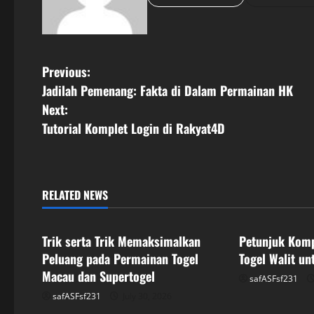
P
Previous:
Jadilah Pemenang: Fakta di Dalam Permainan HK
o
Next:
s
Tutorial Komplet Login di Rakyat4D
t
n
RELATED NEWS
GAME ONLINE
GAME ONLIN
a
Trik serta Trik Memaksimalkan
Petunjuk Kom
v
Peluang pada Permainan Togel
Togel Walit u
i
Macau dan Supertogel
safASFsf231
safASFsf231
July 30, 2026
g