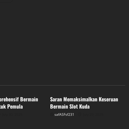
E
GAME ONLINE
prehensif Bermain
Saran Memaksimalkan Keseruan
ntuk Pemula
Bermain Slot Kuda
July 30, 2026
safASFsf231
July 29, 2026