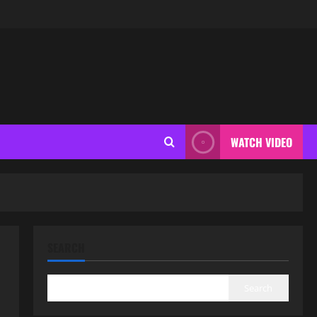
WATCH VIDEO
SEARCH
Search