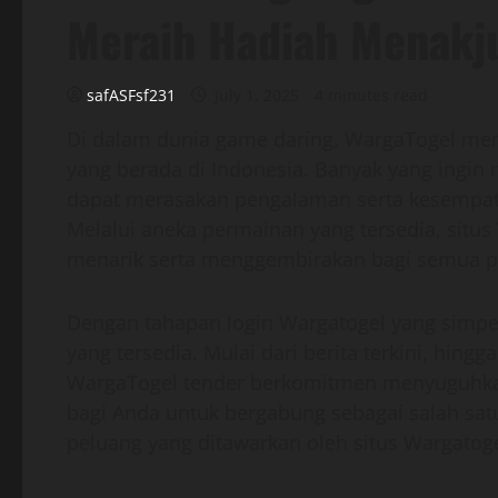
Meraih Hadiah Menakj
safASFsf231
July 1, 2025
4 minutes read
Di dalam dunia game daring, WargaTogel me
yang berada di Indonesia. Banyak yang ingin 
dapat merasakan pengalaman serta kesempata
Melalui aneka permainan yang tersedia, sit
menarik serta menggembirakan bagi semua pe
Dengan tahapan login Wargatogel yang simpe
yang tersedia. Mulai dari berita terkini, hingg
WargaTogel tender berkomitmen menyuguhkan 
bagi Anda untuk bergabung sebagai salah sa
peluang yang ditawarkan oleh situs Wargatogel