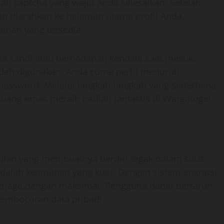
lah captcha yang wajib Anda selesaikan. Setelah
kan diarahkan ke halaman utama profil Anda,
inan yang tersedia.
kata sandi atau berhadapan kendala saat masuk.
udah digunakan. Anda cuma perlu menuruti
et password. Melalui langkah-langkah yang sederhana
uang emas meraih hadiah fantastis di Wargatogel.
ulan yang membuatnya berdiri tegak dalam situs
a adalah keamanan yang kuat. Dengan sistem enkripsi
terjaga dengan maksimal. Pengguna dapat bertaruh
pembocoran data pribadi.