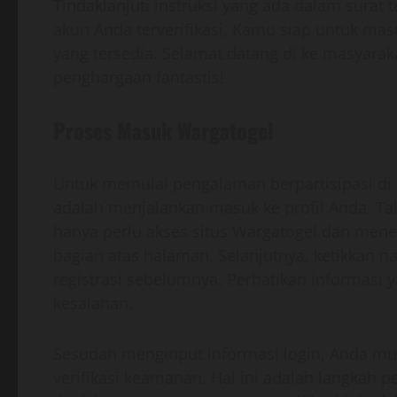
Tindaklanjuti instruksi yang ada dalam surat
akun Anda terverifikasi, Kamu siap untuk ma
yang tersedia. Selamat datang di ke masyara
penghargaan fantastis!
Proses Masuk Wargatogel
Untuk memulai pengalaman berpartisipasi di 
adalah menjalankan masuk ke profil Anda. T
hanya perlu akses situs Wargatogel dan mene
bagian atas halaman. Selanjutnya, ketikkan
registrasi sebelumnya. Perhatikan informasi
kesalahan.
Sesudah menginput informasi login, Anda mu
verifikasi keamanan. Hal ini adalah langkah p