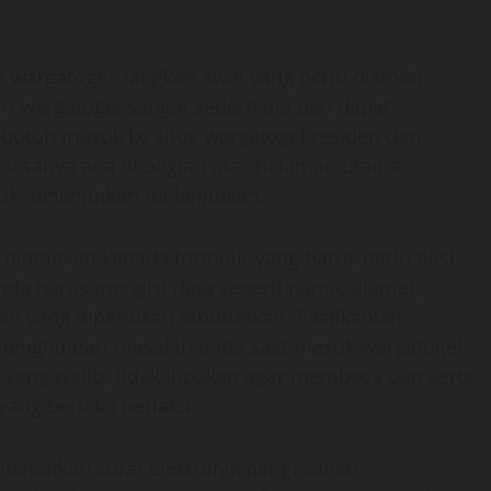
wargatogel, langkah awal yang perlu diambil
an wargatogel sangat sederhana dan dapat
butuh masuk ke situs wargatogel residen dan
a biasanya ada di bagian atas halaman utama.
uk melanjutkan melanjutkan.
 diarahkan kepada formulir yang harus perlu diisi
nda harus mengisi data seperti nama, alamat,
an yang diperlukan dibutuhkan. Pastikanlah
 menghindari masalah pada saat masuk wargatogel
g yang wajib, tidak lupakan agar membaca dan serta
yang berlaku berlaku.
ndapatkan surat elektronik pengesahan.