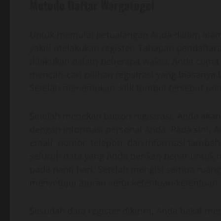
Metode Daftar Wargatogel
Untuk memulai petualangan Anda dalam alam 
yakni melakukan register. Tahapan pendaftar
dilakukan dalam beberapa waktu. Anda cuma 
mencari-cari pilihan registrasi yang biasany
Setelah menemukan, klik tombol tersebut unt
Setelah menekan button registrasi, Anda akan
dengan informasi personal Anda. Pada sini, A
email, nomor, telepon, dan informasi tambah
seluruh data yang Anda berikan benar untuk
pada nanti hari. Setelah mengisi semua ruan
menyetujui aturan serta ketentuan-ketentuan 
Sesudah data register dikirim, Anda bakal me