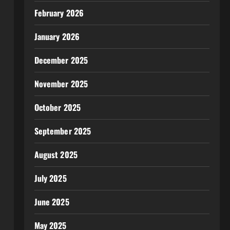
February 2026
January 2026
December 2025
November 2025
October 2025
September 2025
August 2025
July 2025
June 2025
May 2025