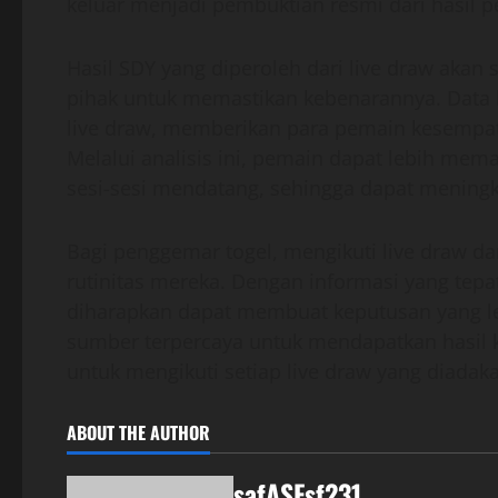
keluar menjadi pembuktian resmi dari hasil p
Hasil SDY yang diperoleh dari live draw akan
pihak untuk memastikan kebenarannya. Data 
live draw, memberikan para pemain kesempat
Melalui analisis ini, pemain dapat lebih m
sesi-sesi mendatang, sehingga dapat meningk
Bagi penggemar togel, mengikuti live draw da
rutinitas mereka. Dengan informasi yang tepa
diharapkan dapat membuat keputusan yang l
sumber terpercaya untuk mendapatkan hasil 
untuk mengikuti setiap live draw yang diadak
ABOUT THE AUTHOR
safASFsf231