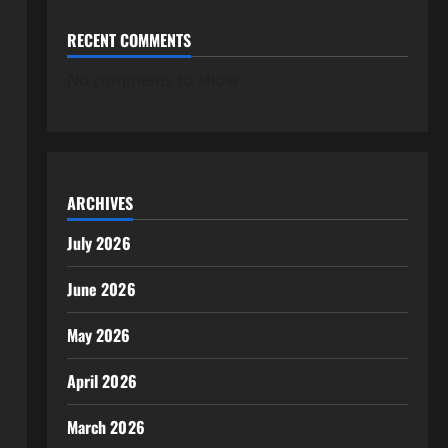
RECENT COMMENTS
No comments to show.
ARCHIVES
July 2026
June 2026
May 2026
April 2026
March 2026