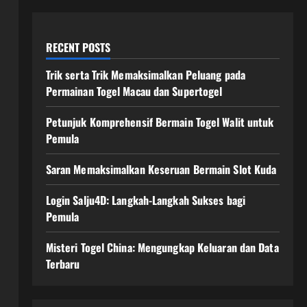
RECENT POSTS
Trik serta Trik Memaksimalkan Peluang pada
Permainan Togel Macau dan Supertogel
Petunjuk Komprehensif Bermain Togel Walit untuk
Pemula
Saran Memaksimalkan Keseruan Bermain Slot Kuda
Login Salju4D: Langkah-Langkah Sukses bagi
Pemula
Misteri Togel China: Mengungkap Keluaran dan Data
Terbaru