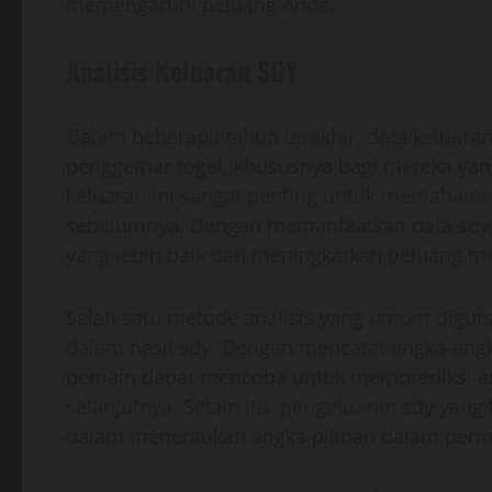
memengaruhi peluang Anda.
Analisis Keluaran SDY
Dalam beberapa tahun terakhir, data keluara
penggemar togel, khususnya bagi mereka yang
keluaran ini sangat penting untuk memahami 
sebelumnya. Dengan memanfaatkan data sdy 
yang lebih baik dan meningkatkan peluang m
Salah satu metode analisis yang umum digun
dalam hasil sdy. Dengan mencatat angka-ang
pemain dapat mencoba untuk memprediksi an
selanjutnya. Selain itu, pengeluaran sdy yan
dalam menentukan angka pilihan dalam perm