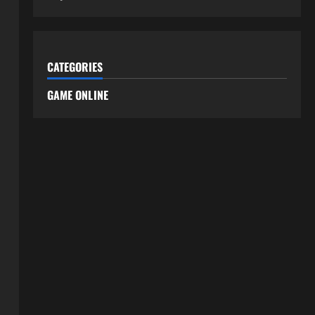
CATEGORIES
GAME ONLINE