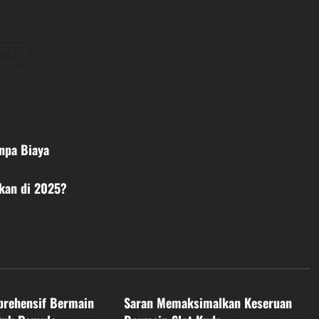
osts
npa Biaya
pkan di 2025?
E
GAME ONLINE
prehensif Bermain
Saran Memaksimalkan Keseruan