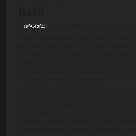
Hasil
safASFsf231
September 28, 2025
4 minutes read
Dalam dunia perjudian, togel selalu menjadi 
perhatian. Salah satu jenis yang paling popule
SDY. Hari ini, banyak pemain mencari informas
untuk meningkatkan peluang mereka dalam m
sangat penting bagi para penggemar karena 
baik dalam memainkan permainan ini.
Setiap hari, para pemain menantikan pengelu
langsung. Live draw SDY memberikan pengala
diumumkan secara real-time. Dalam artikel ini
keluaran yang dapat membantu Anda memahami
telusuri informasi lebih lanjut mengenai tog