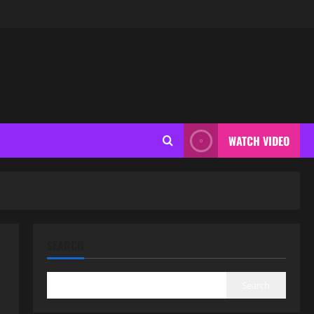
WATCH VIDEO
SEARCH
Search