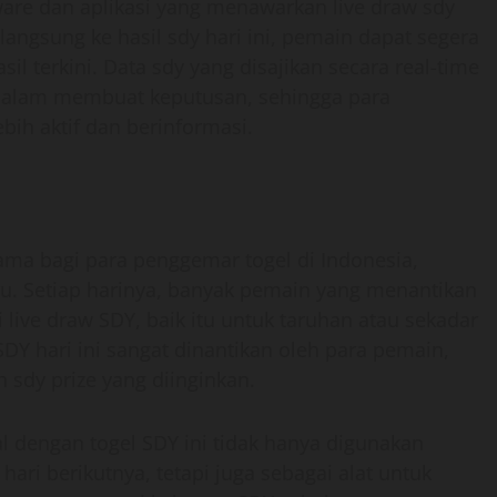
ware dan aplikasi yang menawarkan live draw sdy
ngsung ke hasil sdy hari ini, pemain dapat segera
l terkini. Data sdy yang disajikan secara real-time
 dalam membuat keputusan, sehingga para
bih aktif dan berinformasi.
tama bagi para penggemar togel di Indonesia,
ru. Setiap harinya, banyak pemain yang menantikan
live draw SDY, baik itu untuk taruhan atau sekadar
Y hari ini sangat dinantikan oleh para pemain,
sdy prize yang diinginkan.
al dengan togel SDY ini tidak hanya digunakan
ari berikutnya, tetapi juga sebagai alat untuk