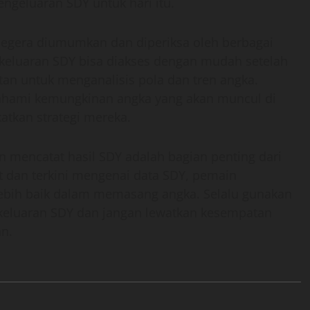
engeluaran SDY untuk hari itu.
 segera diumumkan dan diperiksa oleh berbagai
keluaran SDY bisa diakses dengan mudah setelah
an untuk menganalisis pola dan tren angka.
emahami kemungkinan angka yang akan muncul di
atkan strategi mereka.
n mencatat hasil SDY adalah bagian penting dari
t dan terkini mengenai data SDY, pemain
ebih baik dalam memasang angka. Selalu gunakan
keluaran SDY dan jangan lewatkan kesempatan
an.