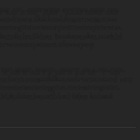
ang perlu diperhatikan. Ketergantungan pada
 pemain yang tidak kenal dengan penggunaan
uang menang dalam lotere pada umumnya rendah,
 bermain berlebihan. Kesadaran akan aspek ini
re tetap menjadi jenis hiburan yang
 banyak kenyamanan, penting untuk menelaah
ng hanya mengandalkan nasib tanpa strategi yang
an memahami keunggulan dan kekurangan ini,
bijak dalam berpartisipasi dalam berbagai