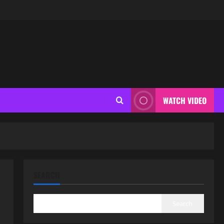
WATCH VIDEO
SEARCH
Search