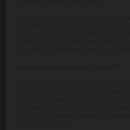
menikmati aktivitas tanpa terbebani.
Yang terakhir, bergabung dengan komunitas 
yang efektif. Dengan berbagi data dan penga
lain yang sudah memiliki metode berhasil. Pe
kesempatan dalam mendapatkan gagasan dan tr
memperbesar kesempatan sukses untuk mend
Kelebihan dan Kelemahan Rakyat 4D
Salah satu keunggulan dari R4D adalah kemud
pemain dapat secara praktis membeli tiket lo
ke tempat fisik. Hal ini membuatnya semakin 
menghadapi nasib tanpa harus menghabiska
juga sering menyediakan berbagai penawaran
menang para peserta.