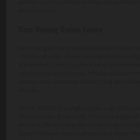
pemain percaya bahwa mereka dapat memaks
permainan ini.
Cara Menang Undian Lotere
Kemenangan lotere pastinya adalah impian se
contoh rakyat4d. Untuk meningkatkan kesempa
dibutuhkan. Salah satu cara yang bisa digun
sebelumnya sebelumnya. Melalui analisis nom
pemain bisa membuat pilihan yang lebih bij
mereka.
Selain, memeriksa angka-angka, juga perlu u
berpartisipasi di rakyat4d. Tentukan anggaran
tersebut. Hindari tergoda untuk mengeluarkan
bisa membawa loss keuangan yang besar. Mel