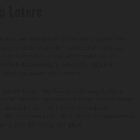
p Lotere
ndian, sebutan Rakyat 4D semakin populer oleh
ajang random, tetapi dan memberikan berbagai
pemain meningkatkan peluang mereka untuk
gali lebih dalam tentang Rakyat 4D, bagaimana
g dapat digunakan oleh pemain.
er, Rakyat 4D memberikan metode yang berbeda
si mendapatkan penghargaan besar. Pemain sama
 pada nasib saja, melainkan mereka dapat
 Mari kita menyelidiki lebih dalam soal bagaimana
 yang seru dan menguntungkan.