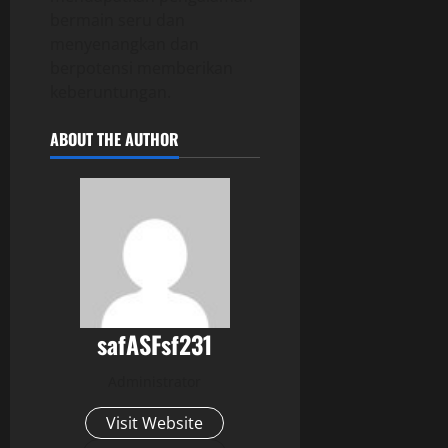
bermain seru dan
menyenangkan dan
berpotensi memberikan
keberuntungan.
ABOUT THE AUTHOR
safASFsf231
Administrator
Visit Website