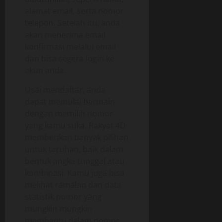
alamat email, serta nomor
telepon. Setelah itu, anda
akan menerima email
konfirmasi melalui email
dan bisa segera login ke
akun anda.
Usai mendaftar, anda
dapat memulai bermain
dengan memilih nomor
yang kamu suka. Rakyat 4D
memberikan banyak pilihan
untuk taruhan, baik dalam
bentuk angka tunggal atau
kombinasi. Kamu juga bisa
melihat ramalan dan data
statistik nomor yang
mungkin mungkin
membantu dalam nomor