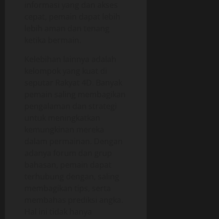
informasi yang dan akses
cepat, pemain dapat lebih
lebih aman dan tenang
ketika bermain.
Kelebihan lainnya adalah
kelompok yang kuat di
seputar Rakyat 4D. Banyak
pemain saling membagikan
pengalaman dan strategi
untuk meningkatkan
kemungkinan mereka
dalam permainan. Dengan
adanya forum dan grup
bahasan, pemain dapat
terhubung dengan, saling
membagikan tips, serta
membahas prediksi angka.
Hal ini tidak hanya