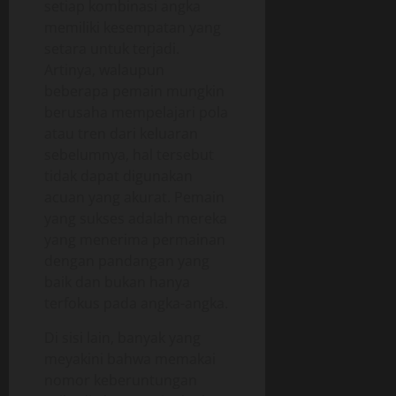
setiap kombinasi angka
memiliki kesempatan yang
setara untuk terjadi.
Artinya, walaupun
beberapa pemain mungkin
berusaha mempelajari pola
atau tren dari keluaran
sebelumnya, hal tersebut
tidak dapat digunakan
acuan yang akurat. Pemain
yang sukses adalah mereka
yang menerima permainan
dengan pandangan yang
baik dan bukan hanya
terfokus pada angka-angka.
Di sisi lain, banyak yang
meyakini bahwa memakai
nomor keberuntungan