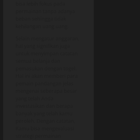
bisa lebih fokus pada
permainan tanpa adanya
beban sehingga tidak
kehilangan uang uang.
Selain mengatur anggaran,
hal yang signifikan juga
untuk menyimpan catatan
semua belanja dan
pemasukan dengan togel.
Hal ini akan memberi para
pemain pandangan jelas
mengenai seberapa besar
yang telah Anda
investasikan dan berapa
banyak yang telah kamu
peroleh. Dengan catatan,
Kamu bisa mengevaluasi
strategi permainan