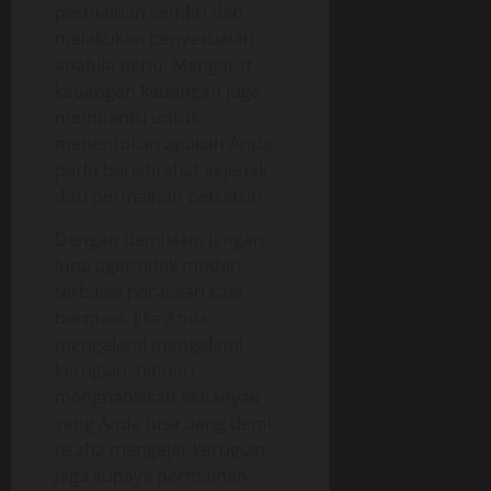
permainan sendiri dan
melakukan penyesuaian
apabila perlu. Mengatur
keuangan keuangan juga
membantu untuk
menentukan apakah Anda
perlu beristirahat sejenak
dari permainan bertaruh.
Dengan demikian, jangan
lupa agar tidak mudah
terbawa perasaan saat
bermain. Jika Anda
mengalami mengalami
kerugian, hindari
menghabiskan sebanyak
yang Anda bisa uang demi
usaha mengejar kerugian.
Jaga supaya permainan