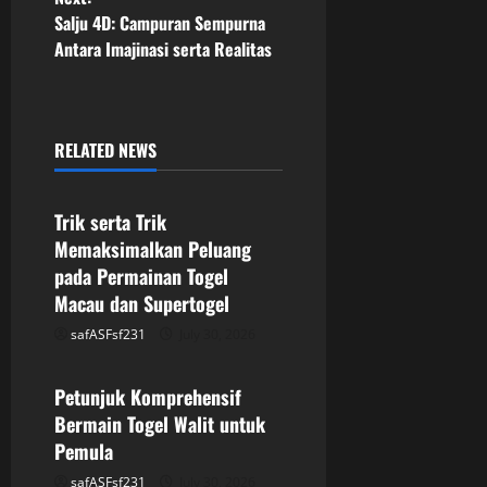
Salju 4D: Campuran Sempurna
t
Antara Imajinasi serta Realitas
n
a
RELATED NEWS
v
GAME ONLINE
i
Trik serta Trik
Memaksimalkan Peluang
g
pada Permainan Togel
a
Macau dan Supertogel
safASFsf231
July 30, 2026
GAME ONLINE
t
i
Petunjuk Komprehensif
Bermain Togel Walit untuk
o
Pemula
safASFsf231
July 30, 2026
GAME ONLINE