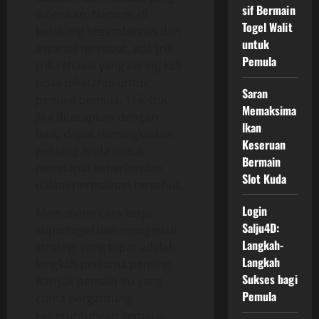
sif Bermain
diberikan. Namun, di
Togel Walit
belakang kegembiraan dan
untuk
aspirasi tersebut, ada trik-
Pemula
trik rahasia yang sering kali
tidak diketahui untuk
Saran
pemain pemula. Trik-trik,
Memaksima
jika diterapkan dengan
lkan
baik, dapat meningkatkan
Keseruan
peluang Anda untuk
Bermain
mendapat keberhasilan
Slot Kuda
dalam permainan tersebut.
Login
Memahami cara kerja
Salju4D:
supertogel dan mengenali
Langkah-
strategi yang tepat adalah
Langkah
langkah pertama penting.
Sukses bagi
Banyak pemain itu yang
Pemula
cuma bergantung
keberuntungan semata,