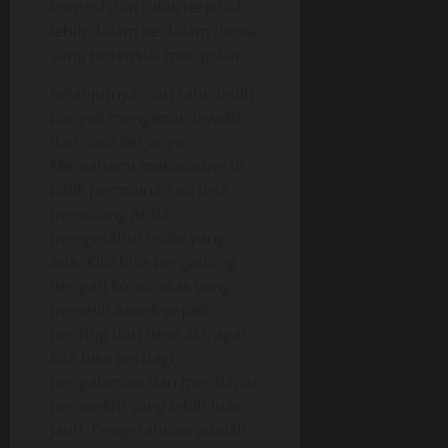
kontrol dan tidak terjebak
lebih dalam ke dalam dunia
yang potensial merugikan.
Selanjutnya, cari tahu lebih
banyak mengenai dewi4d
dan cara kerjanya.
Memahami mekanisme di
balik permainan ini bisa
menolong Anda
mengetahui risiko yang
ada. Kita bisa bergabung
dengan komunitas yang
meneliti aspek-aspek
penting dari dewi 4D, agar
kita bisa berbagi
pengalaman dan mendapat
perspektif yang lebih luas
jauh. Pengetahuan adalah