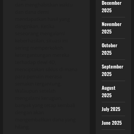
December
dan menghabiskan waktu
2025
dan dana demi
mendapatkan hasil yang
November
diinginkan. Ketika
2025
seseorang mengalami
keberhasilan, situasi ini
October
sering memperkokoh
2025
ketergantungan mereka
terhadap dewi 4D,
September
menciptakan siklus di mana
2025
para pemain merasa
semakin tergantung.
August
Walaupun setelah
2025
mengalami kerugian,
banyak yang tetap kembali
July 2025
dengan akan
mengembalikan dana yang
June 2025
hilang.