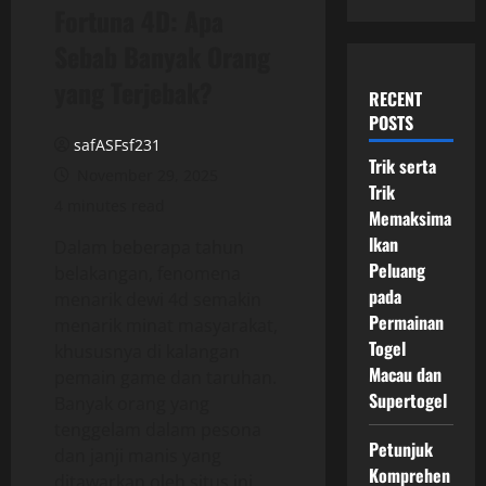
Fortuna 4D: Apa
Sebab Banyak Orang
yang Terjebak?
RECENT
POSTS
safASFsf231
Trik serta
November 29, 2025
Trik
4 minutes read
Memaksima
lkan
Dalam beberapa tahun
Peluang
belakangan, fenomena
pada
menarik dewi 4d semakin
Permainan
menarik minat masyarakat,
Togel
khususnya di kalangan
Macau dan
pemain game dan taruhan.
Supertogel
Banyak orang yang
tenggelam dalam pesona
Petunjuk
dan janji manis yang
Komprehen
ditawarkan oleh situs ini.