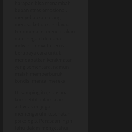
harapan bisa menambah
beban stres emosional,
menyebabkan orang
merasa ketidakberdayaan.
Fenomena ini menciptakan
daur negatif di mana
individu individu terus
berupaya cara untuk
mendapatkan kenikmatan
yang sementara, namun
malah memperburuk
kondisi mental mereka.
Di samping itu, suasana
kompetitif dalam alam
aktivitas ini juga
memengaruhi kesehatan
psikologis. Perasaan ingin
tahu dalam mengetahui