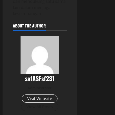
dan mendukung satu sama
lain dalam menjaga
keseimbangan.
ABOUT THE AUTHOR
safASFsf231
Administrator
Visit Website
View All Posts