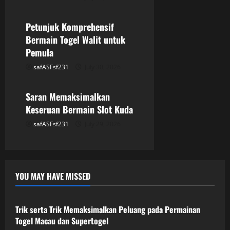
t
i
Petunjuk Komprehensif
Bermain Togel Walit untuk
o
Pemula
n
safASFsf231
July 30, 2026
GAME ONLINE
Saran Memaksimalkan
Keseruan Bermain Slot Kuda
safASFsf231
July 29, 2026
YOU MAY HAVE MISSED
GAME ONLINE
Trik serta Trik Memaksimalkan Peluang pada Permainan
Togel Macau dan Supertogel