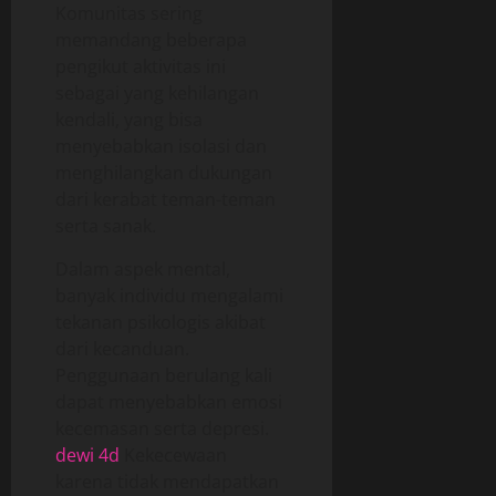
Komunitas sering
memandang beberapa
pengikut aktivitas ini
sebagai yang kehilangan
kendali, yang bisa
menyebabkan isolasi dan
menghilangkan dukungan
dari kerabat teman-teman
serta sanak.
Dalam aspek mental,
banyak individu mengalami
tekanan psikologis akibat
dari kecanduan.
Penggunaan berulang kali
dapat menyebabkan emosi
kecemasan serta depresi.
dewi 4d
Kekecewaan
karena tidak mendapatkan