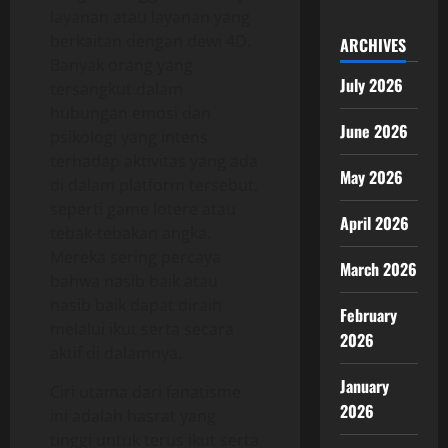
layanan atau layanan yang
berkaitan dengan dewi 4D.
ARCHIVES
Banyak orang yang
July 2026
tersangkut dalam
hubungan emosi dan
June 2026
psikologi yang intens
terhadap aktivitas yang ada
May 2026
di dalam platform tersebut,
seperti game lotere atau
April 2026
tebak-tebakan angka.
Mereka sering percaya
March 2026
bahwa nasib baik atau
nasib baik dapat diraih
February
melalui ikut serta secara
2026
aktif di dalamnya.
January
Ciri utama dari fanatisme
2026
ini adalah hasrat yang
tinggi untuk terus ikut serta