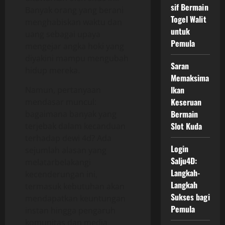
sif Bermain
Banyak orang yang berani
Togel Walit
menghabiskan waktu dan
untuk
uang sebagai upaya
Pemula
mengejar angka hoki yang
diyakini mampu mengubah
Saran
hidup mereka.
Memaksima
lkan
Namun, pertanyaan
Keseruan
mendasar muncul:
Bermain
bagaimana banyak yang
Slot Kuda
terjebak dalam kecanduan
terhadap dewi 4d? Ada
Login
sejumlah alasan yang
Salju4D:
melatarbelakangi
Langkah-
kecenderungan ini,
Langkah
termasuk kebutuhan akan
Sukses bagi
mendapatkan keuntungan
Pemula
instan hingga pengaruh
komunitas dan media