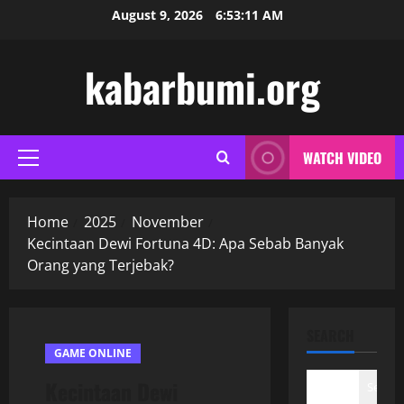
Skip
August 9, 2026
6:53:12 AM
to
content
kabarbumi.org
WATCH VIDEO
Primary
Menu
Home
2025
November
Kecintaan Dewi Fortuna 4D: Apa Sebab Banyak
Orang yang Terjebak?
SEARCH
GAME ONLINE
Kecintaan Dewi
Search