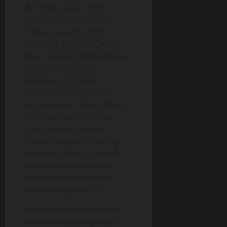
Kamboja yang sudah
dilakukan di masa lalu.
Dengan analisis data
Kamboja yang ada, Anda
bisa mencari tren tertentu
yang kemungkinan
berulang. Ini nggak
memberikan kepastian
kemenangan, tetapi dapat
memberikan informasi
yakin tentang nomor-
nomor yang lebih sering
muncul, membantu Anda
melakukan pilihan yang
lebih terinformasi saat
memasang taruhan.
Selanjutnya, manfaatkan
sumber daya yang ada di