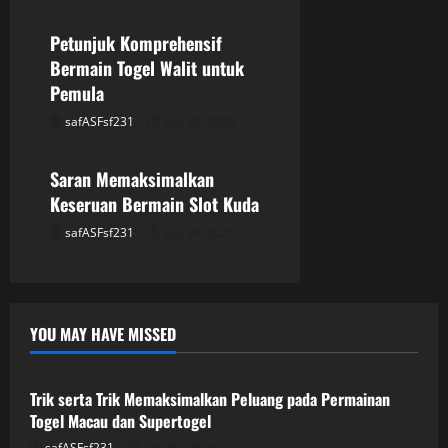
t
Petunjuk Komprehensif
i
Bermain Togel Walit untuk
Pemula
o
safASFsf231
July 30, 2026
GAME ONLINE
n
Saran Memaksimalkan
Keseruan Bermain Slot Kuda
safASFsf231
July 29, 2026
YOU MAY HAVE MISSED
GAME ONLINE
Trik serta Trik Memaksimalkan Peluang pada Permainan
Togel Macau dan Supertogel
safASFsf231
July 30, 2026