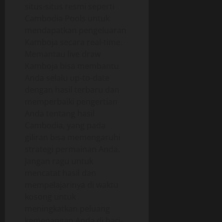
situs-situs resmi seperti
Cambodia Pools untuk
mendapatkan pengeluaran
Kamboja secara real-time.
Memantau live draw
Kamboja bisa membantu
Anda selalu up-to-date
dengan hasil terbaru dan
memperbaiki pengertian
Anda tentang hasil
Cambodia, yang pada
giliran bisa memengaruhi
strategi permainan Anda.
Jangan ragu untuk
mencatat hasil dan
mempelajarinya di waktu
kosong untuk
meningkatkan peluang
kemenangan Anda di hari-