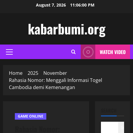
Skip
August 7, 2026
11:06:00 PM
to
content
kabarbumi.org
WATCH VIDEO
Primary
Menu
Home
2025
November
Rahasia Nomor: Menggali Informasi Togel
Cambodia demi Kemenangan
SEARCH
GAME ONLINE
Rahasia Nomor:
Search