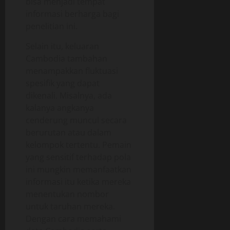
bisa menjadi tempat
informasi berharga bagi
penelitian ini.
Selain itu, keluaran
Cambodia tambahan
menampakkan fluktuasi
spesifik yang dapat
dikenali. Misalnya, ada
kalanya angkanya
cenderung muncul secara
berurutan atau dalam
kelompok tertentu. Pemain
yang sensitif terhadap pola
ini mungkin memanfaatkan
informasi itu ketika mereka
menentukan nombor
untuk taruhan mereka.
Dengan cara memahami