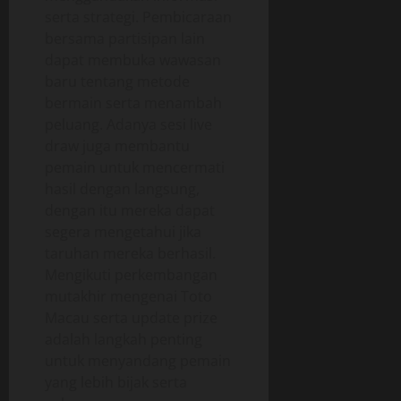
serta strategi. Pembicaraan
bersama partisipan lain
dapat membuka wawasan
baru tentang metode
bermain serta menambah
peluang. Adanya sesi live
draw juga membantu
pemain untuk mencermati
hasil dengan langsung,
dengan itu mereka dapat
segera mengetahui jika
taruhan mereka berhasil.
Mengikuti perkembangan
mutakhir mengenai Toto
Macau serta update prize
adalah langkah penting
untuk menyandang pemain
yang lebih bijak serta