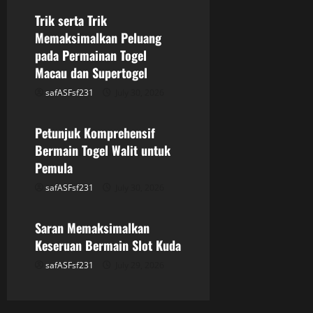
i
Trik serta Trik
Memaksimalkan Peluang
g
pada Permainan Togel
a
Macau dan Supertogel
safASFsf231
July 30, 2026
GAME ONLINE
t
i
Petunjuk Komprehensif
Bermain Togel Walit untuk
o
Pemula
n
safASFsf231
July 30, 2026
GAME ONLINE
Saran Memaksimalkan
Keseruan Bermain Slot Kuda
safASFsf231
July 29, 2026