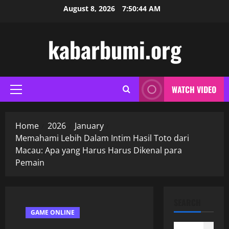
Skip
August 8, 2026
7:50:44 AM
to
content
kabarbumi.org
WATCH VIDEO
Primary
Menu
Home
2026
January
Memahami Lebih Dalam Intim Hasil Toto dari
Macau: Apa yang Harus Harus Dikenal para
Pemain
SEARCH
GAME ONLINE