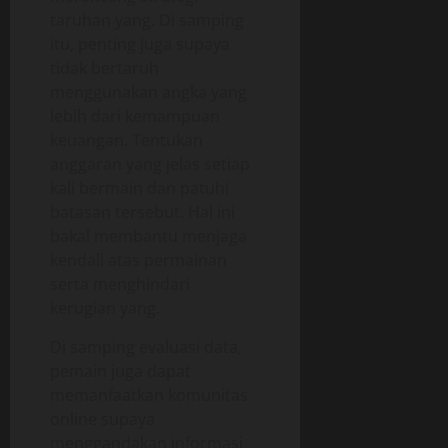
taruhan yang. Di samping
itu, penting juga supaya
tidak bertaruh
menggunakan angka yang
lebih dari kemampuan
keuangan. Tentukan
anggaran yang jelas setiap
kali bermain dan patuhi
batasan tersebut. Hal ini
bakal membantu menjaga
kendali atas permainan
serta menghindari
kerugian yang.
Di samping evaluasi data,
pemain juga dapat
memanfaatkan komunitas
online supaya
menggandakan informasi