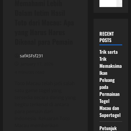
Memahami Lebih
Search
Dalam Intim Hasil
Toto dari Macau: Apa
yang Harus Harus
RECENT
Dikenal para Pemain
POSTS
Trik serta
safASFsf231
Trik
January 17, 2026
Memaksima
4 minutes read
lkan
Peluang
Toto Macau telah jadi salah
pada
satu game togel yang
Permainan
tersedia secara daring yang
Togel
begitu terkenal di antara
Macau dan
para pemain dari
Supertogel
Indonesia. Keluaran Toto
Macau memberikan
Petunjuk