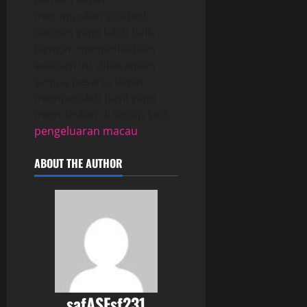
merumuskan strategi
dengan yang lebih baik.
Dengan memanfaatkan
evaluasi ini, diharapkan
semua peserta dapat
memperoleh hasil yang
memuaskan di setiap sesi.
pengeluaran macau
ABOUT THE AUTHOR
safASFsf231