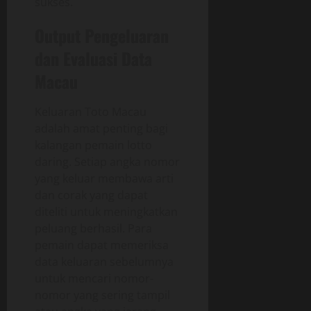
sukses.
Output Pengeluaran
dan Evaluasi Data
Macau
Keluaran Toto Macau
adalah amat penting bagi
kalangan pemain lotto
daring. Setiap angka nomor
yang keluar membawa arti
dan corak yang dapat
diteliti untuk meningkatkan
peluang berhasil. Para
pemain dapat memeriksa
data keluaran sebelumnya
untuk mencari nomor-
nomor yang sering tampil