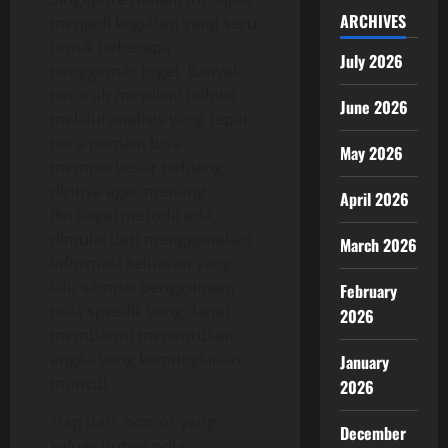
ARCHIVES
menjadi kegiatan yang seru
untuk beberapa
July 2026
penggemar togel. Banyak
petaruh meyakini bahwa
June 2026
melalui analisis yang tepat,
para pemain bisa
May 2026
memperbesar peluang
dirinya agar menang.
April 2026
Berbagai metode ada,
dimulai dari menggunakan
March 2026
informasi keluaran yang
lalu sampai penggunaan
February
pola spesifik yang dapat
2026
membantu menentukan
angka yang kemungkinan
January
muncul.
2026
Tiap hari, nomor yang
December
keluar punya pola