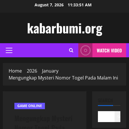
Skip
August 7, 2026
11:33:52 AM
to
content
kabarbumi.org
WATCH VIDEO
Primary
Menu
Home
2026
January
Mengungkap Mysteri Nomor Togel Pada Malam Ini
SEARCH
GAME ONLINE
Mengungkap Mysteri
Search
Nomor Togel Pada