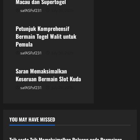
a
Macau dan Supertogel
safASFsf231
July 30, 2026
GAME ONLINE
t
i
Petunjuk Komprehensif
Bermain Togel Walit untuk
o
Pemula
n
safASFsf231
July 30, 2026
GAME ONLINE
Saran Memaksimalkan
Keseruan Bermain Slot Kuda
safASFsf231
July 29, 2026
YOU MAY HAVE MISSED
GAME ONLINE
Trik serta Trik Memaksimalkan Peluang pada Permainan