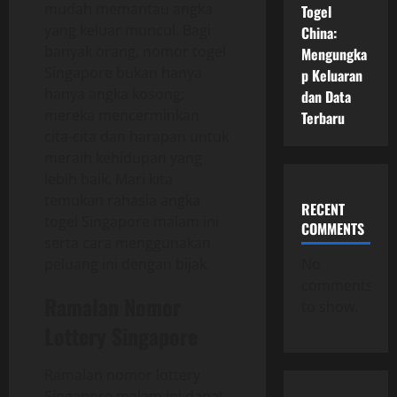
mudah memantau angka
Togel
yang keluar muncul. Bagi
China:
banyak orang, nomor togel
Mengungka
Singapore bukan hanya
p Keluaran
hanya angka kosong;
dan Data
mereka mencerminkan
Terbaru
cita-cita dan harapan untuk
meraih kehidupan yang
lebih baik. Mari kita
temukan rahasia angka
RECENT
togel Singapore malam ini
COMMENTS
serta cara menggunakan
peluang ini dengan bijak.
No
comments
Ramalan Nomor
to show.
Lottery Singapore
Ramalan nomor lottery
Singapore malam ini dapat