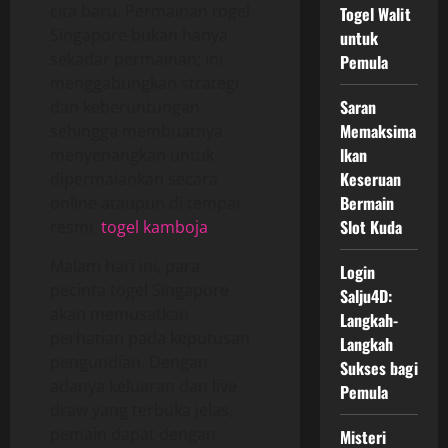
cita baru. Permainan togel
Togel Walit
Singapore bukan hanya
untuk
sekadar permainan; ini
Pemula
menggabungkan strategi
Saran
dan keberuntungan
Memaksima
sehingga membuatnya
lkan
menyenangkan untuk
Keseruan
dipermaiankan secara
Bermain
online ataupun di tempat
Slot Kuda
resmi.
togel kamboja
Malam hari ini, para
Login
pecinta togel Singapore
Salju4D:
akan memusatkan
Langkah-
perhatian pada keputusan
Langkah
pengundian. Dengan
Sukses bagi
adanya keluaran dan live
Pemula
draw yang terbuka jelas,
pemain dapat dengan
Misteri