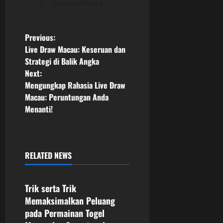
View All Posts
P
Previous:
Live Draw Macau: Keseruan dan
o
Strategi di Balik Angka
Next:
s
Mengungkap Rahasia Live Draw
Macau: Peruntungan Anda
t
Menanti!
n
a
RELATED NEWS
v
GAME ONLINE
i
Trik serta Trik
Memaksimalkan Peluang
g
pada Permainan Togel