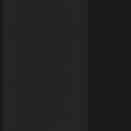
rekening anda. Masing-
masing situs permainan
togel mempunyai metode
pembayaran beragam, jadi
pilihlah metode yang paling
cocok bagi Anda. Setelah
memiliki dana, anda bisa
menentukan angka-angka
yang mau dipertaruhkan
berdasarkan metode
tertentunya, seperti nomor
favorit atau cara analisis.
Memilih angka yang tepat
tepat merupakan kunci
untuk meningkatkan
kesempatan menang,
meskipun hasilnya tetap
tergantung kepada
keberuntungan.