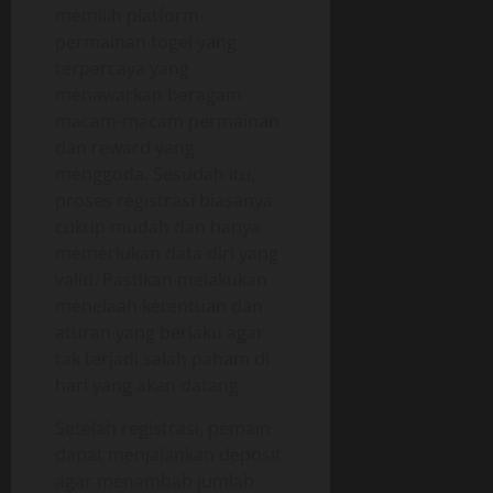
memilih platform
permainan togel yang
terpercaya yang
menawarkan beragam
macam-macam permainan
dan reward yang
menggoda. Sesudah itu,
proses registrasi biasanya
cukup mudah dan hanya
memerlukan data diri yang
valid. Pastikan melakukan
menelaah ketentuan dan
aturan yang berlaku agar
tak terjadi salah paham di
hari yang akan datang.
Setelah registrasi, pemain
dapat menjalankan deposit
agar menambah jumlah