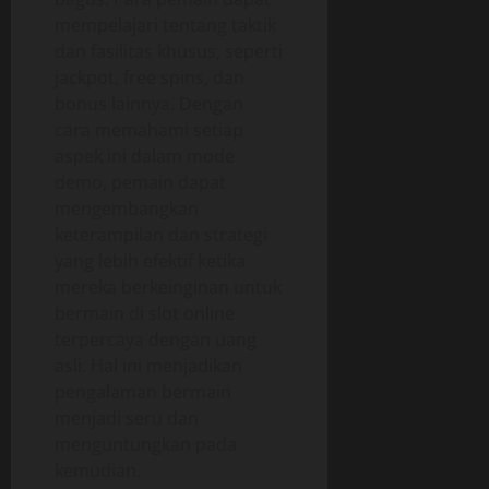
mempelajari tentang taktik
dan fasilitas khusus, seperti
jackpot, free spins, dan
bonus lainnya. Dengan
cara memahami setiap
aspek ini dalam mode
demo, pemain dapat
mengembangkan
keterampilan dan strategi
yang lebih efektif ketika
mereka berkeinginan untuk
bermain di slot online
terpercaya dengan uang
asli. Hal ini menjadikan
pengalaman bermain
menjadi seru dan
menguntungkan pada
kemudian.