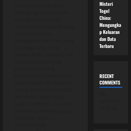
Misteri
kesempatan bagi para
Togel
pemain agar memahami
China:
cara kerja permainan,
Mengungka
mencoba berbagai strategi,
p Keluaran
serta merasakan
dan Data
pengalaman bermain yang
Terbaru
sesungguhnya tanpa
adanya risiko finansial. Hal
ini penting sekali bagi
pemain baru yang
berkeinginan membangun
RECENT
COMMENTS
kepercayaan diri sebelum
masuk ke dunia perjudian
No
slot online yang nyata.
comments
Dalam artikel ini, kita akan
to show.
membahas beberapa tips
serta trik untuk
meningkatkan