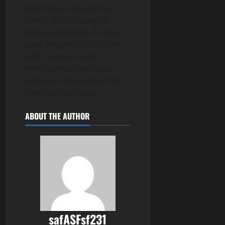
permainan sebelumnya
bertaruh dari uang riil.
Dengan bermain di situs
yang terjamin, Anda akan
lebih nyaman serta
memusatkan perhatian
pada cara menambah skill
bermain slot kalian.
ABOUT THE AUTHOR
safASFsf231