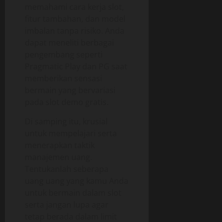
memahami cara kerja slot,
fitur tambahan, dan model
imbalan tanpa risiko. Anda
dapat meneliti berbagai
pengembang seperti
Pragmatic Play dan PG saat
memberikan sensasi
bermain yang bervariasi
pada slot demo gratis.
Di samping itu, krusial
untuk mempelajari serta
menerapkan taktik
manajemen uang.
Tentukanlah seberapa
uang uang yang kamu Anda
untuk bermain dalam slot
serta jangan lupa agar
tetap berada dalam limit