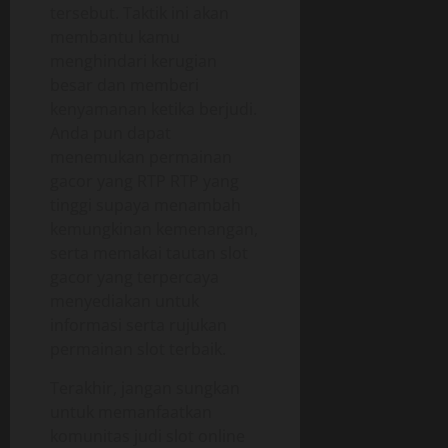
tersebut. Taktik ini akan
membantu kamu
menghindari kerugian
besar dan memberi
kenyamanan ketika berjudi.
Anda pun dapat
menemukan permainan
gacor yang RTP RTP yang
tinggi supaya menambah
kemungkinan kemenangan,
serta memakai tautan slot
gacor yang terpercaya
menyediakan untuk
informasi serta rujukan
permainan slot terbaik.
Terakhir, jangan sungkan
untuk memanfaatkan
komunitas judi slot online