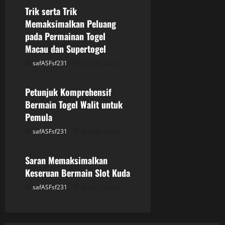
i
Trik serta Trik
Memaksimalkan Peluang
g
pada Permainan Togel
a
Macau dan Supertogel
safASFsf231
July 30, 2026
GAME ONLINE
t
i
Petunjuk Komprehensif
Bermain Togel Walit untuk
o
Pemula
n
safASFsf231
July 30, 2026
GAME ONLINE
Saran Memaksimalkan
Keseruan Bermain Slot Kuda
safASFsf231
July 29, 2026