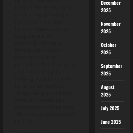
perjudian slot online.
December
Dengan slot demo, pemain
2025
dapat menguji berbagai
tipe permainan tanpa
November
harus menginvestasikan
2025
uang mereka. Ini
memungkinkan para
October
pemula untuk belajar
2025
tentang cara kerja
permainan, fitur-fitur yang
September
ada, dan kemungkinan
2025
menang sebelum mereka
benar-benar bermain
August
dengan uang asli. Dengan
2025
demikian, mereka bisa
membangun rasa percaya
July 2025
diri sebelum menempatkan
taruhan.
June 2025