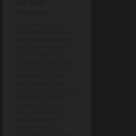
Slot Gacor
Terpercaya
Untuk Anda siapa ingin
mengalami pengalaman
slot permainan slot yang
sangat menyenangkan
menyenangkan dan
menghasilkan keuntungan,
terdapat sejumlah pilihan
permainan slot gacor
dapat dipercaya yang
dijalani. Salah satunya ialah
permainan slot demo dari
Pragmatic Play, yang
sangat populer dengan
grafis menarik serta
fasilitas bonus yang
menjanjikan. Permainan