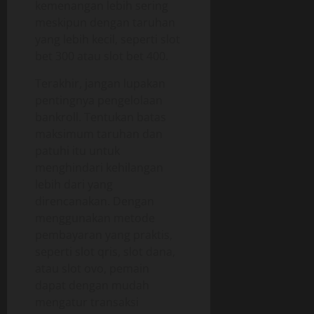
kemenangan lebih sering
meskipun dengan taruhan
yang lebih kecil, seperti slot
bet 300 atau slot bet 400.
Terakhir, jangan lupakan
pentingnya pengelolaan
bankroll. Tentukan batas
maksimum taruhan dan
patuhi itu untuk
menghindari kehilangan
lebih dari yang
direncanakan. Dengan
menggunakan metode
pembayaran yang praktis,
seperti slot qris, slot dana,
atau slot ovo, pemain
dapat dengan mudah
mengatur transaksi