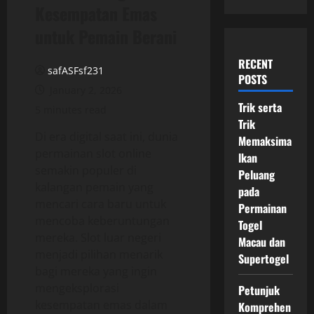
Kesempatan Emas
untuk Pemain Berani
RECENT
safASFsf231
POSTS
January 2, 2026
Trik serta
5 minutes read
Trik
Di era digital saat ini, dunia
Memaksima
permainan slot online
lkan
semakin populer di
Peluang
kalangan pemain yang
pada
mencari cara baru untuk
Permainan
mencoba keberuntungan
Togel
mereka. Slot luar negeri
Macau dan
menjadi pilihan menarik
Supertogel
bagi mereka yang ingin
mengeksplorasi
Petunjuk
kesempatan emas dalam
Komprehen