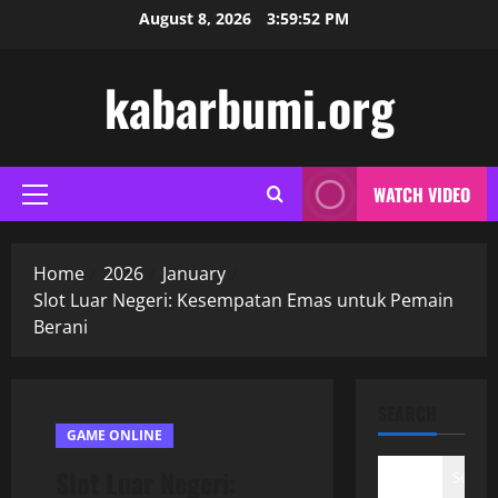
Skip
August 8, 2026
3:59:53 PM
to
content
kabarbumi.org
WATCH VIDEO
Primary
Menu
Home
2026
January
Slot Luar Negeri: Kesempatan Emas untuk Pemain
Berani
SEARCH
GAME ONLINE
Slot Luar Negeri:
Search