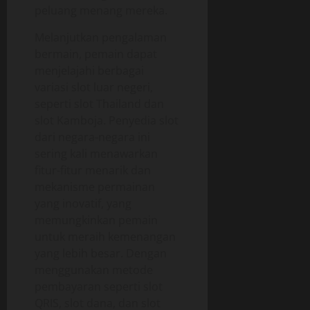
peluang menang mereka.
Melanjutkan pengalaman
bermain, pemain dapat
menjelajahi berbagai
variasi slot luar negeri,
seperti slot Thailand dan
slot Kamboja. Penyedia slot
dari negara-negara ini
sering kali menawarkan
fitur-fitur menarik dan
mekanisme permainan
yang inovatif, yang
memungkinkan pemain
untuk meraih kemenangan
yang lebih besar. Dengan
menggunakan metode
pembayaran seperti slot
QRIS, slot dana, dan slot