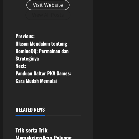
Visit Website
View All Posts
P
Previous:
Ulasan Mendalam tentang
o
DominoQQ: Permainan dan
Strateginya
s
Next:
Panduan Daftar PKV Games:
t
Cara Mudah Memulai
n
a
RELATED NEWS
v
GAME ONLINE
i
Trik serta Trik
Memaksimalkan Peluang