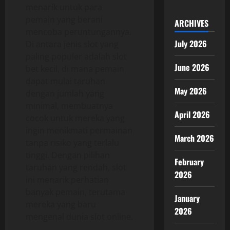
menarik untuk para
pemain yang berani
ARCHIVES
mencoba peruntungannya.
July 2026
Di antara jenis slot yang
paling populer adalah slot
June 2026
bet kecil, di mana pemain
dapat mulai taruhan
May 2026
dengan jumlah yang
minimal, membuatnya
April 2026
cocok untuk mereka yang
ingin menikmati permainan
March 2026
tanpa risiko yang terlalu
tinggi. Dengan pilihan
February
taruhan yang rendah, slot
2026
ini menarik perhatian
banyak pemain, terutama
January
mereka yang baru
2026
mengenal dunia slot online.