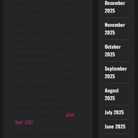
December
Selanjutnya, ada slot bet
2025
100 hingga slot bet 500,
yang memberikan peluang
November
lebih besar untuk meraih
2025
kemenangan besar. Bagi
pemain yang memilih
October
untuk bertaruh lebih, slot
2025
bet lebih tinggi
memberikan potensi
September
payout yang lebih besar. Ini
2025
sering kali menarik pemain
yang berpengalaman, yang
August
ingin mengejar slot gacor
2025
atau slot maxwin, di mana
peluang meraih jackpot
July 2025
sangat menggiurkan.
slot
bet 200
June 2025
Selain itu, slot luar negeri