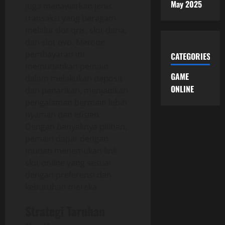
May 2025
juga menawarkan jenis
transaksi yang beragam
melalui slot qris, slot dana,
dan slot ovo. Metode
pembayaran ini
CATEGORIES
memudahkan pemain
GAME
dalam melakukan deposit
ONLINE
dan penarikan, menjadikan
pengalaman bermain lebih
nyaman dan efisien.
Dengan banyaknya pilihan,
pemain dapat dengan
mudah menemukan link
slot online yang sesuai
dengan preferensi dan
kebutuhan mereka.
Strategi Taruhan