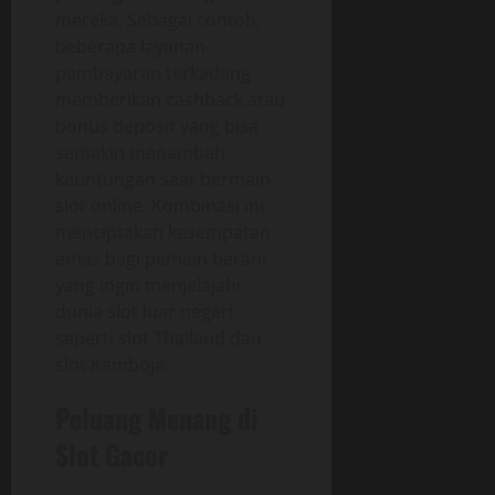
mereka. Sebagai contoh,
beberapa layanan
pembayaran terkadang
memberikan cashback atau
bonus deposit yang bisa
semakin menambah
keuntungan saat bermain
slot online. Kombinasi ini
menciptakan kesempatan
emas bagi pemain berani
yang ingin menjelajahi
dunia slot luar negeri
seperti slot Thailand dan
slot Kamboja.
Peluang Menang di
Slot Gacor