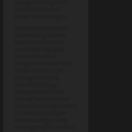
sehingga peluang untuk
memicu bonus atau
jackpot bisa meningkat.
Salah satu kunci sukses
dalam strategi taruhan
kecil adalah pemilihan
mesin slot yang tepat.
Mencari informasi
mengenai slot gacor dan
RTP slot online sangat
penting. Mesin yang
memiliki RTP tinggi
biasanya memberikan
peluang lebih baik untuk
meraih kemenangan. Selain
itu, pemain juga dapat
mencoba slot gampang
menang yang memberikan