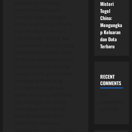
permainan berfungsi
Misteri
sebelum melakukan
Togel
taruhan nyata. Dengan
China:
demo gratis yang tersedia,
Mengungka
pemain dapat mencari
p Keluaran
tahu strategi terbaik dan
dan Data
menemukan slot-slot yang
Terbaru
memberikan hadiah besar.
Artikel ini akan membahas
cara baru untuk menang
melalui demo gacor, serta
RECENT
berbagai pilihan yang
COMMENTS
ditawarkan dalam slot
demo, mulai dari Mahjong
No
Ways hingga slot demo
comments
terlengkap dari PG Soft.
to show.
Mari kita telusuri lebih
dalam dan temukan
peluang emas dalam dunia