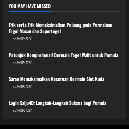
YOU MAY HAVE MISSED
GAME ONLINE
Trik serta Trik Memaksimalkan Peluang pada Permainan
Togel Macau dan Supertogel
safASFsf231
July 30, 2026
GAME ONLINE
Petunjuk Komprehensif Bermain Togel Walit untuk Pemula
safASFsf231
July 30, 2026
GAME ONLINE
Saran Memaksimalkan Keseruan Bermain Slot Kuda
safASFsf231
July 29, 2026
GAME ONLINE
Login Salju4D: Langkah-Langkah Sukses bagi Pemula
safASFsf231
July 28, 2026