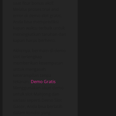
saat fitur bonus aktif.
Melalui proses trial and
error di demo slot gratis,
Anda bisa memprediksi
kapan waktu terbaik untuk
meningkatkan taruhan dan
kapan harus berhenti.
Akhirnya, bermain di demo
slot terlengkap
memberikan kesempatan
untuk mengasah
keterampilan tanpa
tekanan.
Demo Gratis
Menggunakan akun demo
untuk slot Mahjong dan
variasi seperti Demo Slot
Gacor, Anda bisa berlatih
dalam kondisi yang