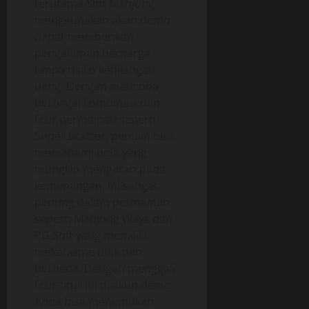
terutama Slot Mahjong,
menggunakan akun demo
dapat memberikan
pengalaman berharga
tanpa risiko kehilangan
uang. Dengan mencoba
berbagai kombinasi dan
fitur permainan seperti
Super Scatter, pemain bisa
memahami pola yang
mungkin mengarah pada
kemenangan. Ini sangat
penting dalam permainan
seperti Mahjong Ways dan
PG Soft yang memiliki
mekanisme unik dan
berbeda. Dengan menggali
fitur-fitur ini di akun demo,
Anda bisa menemukan