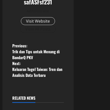
safASFsf231
Administrator
Visit Website
View All Posts
P
Previous:
Trik dan Tips untuk Menang di
o
BandarQ PKV
Next:
s
Keluaran Togel Taiwan: Tren dan
Analisis Data Terbaru
t
n
a
RELATED NEWS
GAME ONLINE
v