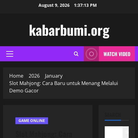
Skip
August 9, 2026
1:37:14 PM
to
content
kabarbumi.org
WATCH VIDEO
Primary
Menu
Home
2026
January
Slot Mahjong: Cara Baru untuk Menang Melalui
Demo Gacor
SEARCH
GAME ONLINE
Slot Mahjong: Cara
Search