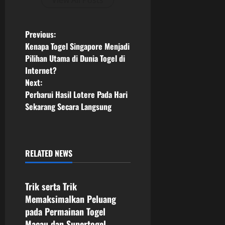
View All Posts
P
Previous:
Kenapa Togel Singapore Menjadi
o
Pilihan Utama di Dunia Togel di
Internet?
s
Next:
Perbarui Hasil Lotere Pada Hari
t
Sekarang Secara Langsung
n
a
RELATED NEWS
v
GAME ONLINE
i
Trik serta Trik
Memaksimalkan Peluang
g
pada Permainan Togel
Macau dan Supertogel