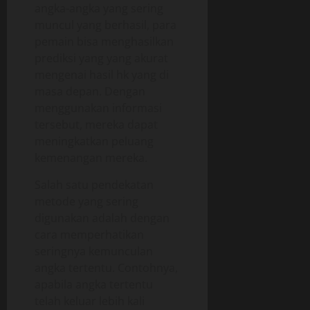
angka-angka yang sering
muncul yang berhasil, para
pemain bisa menghasilkan
prediksi yang yang akurat
mengenai hasil hk yang di
masa depan. Dengan
menggunakan informasi
tersebut, mereka dapat
meningkatkan peluang
kemenangan mereka.
Salah satu pendekatan
metode yang sering
digunakan adalah dengan
cara memperhatikan
seringnya kemunculan
angka tertentu. Contohnya,
apabila angka tertentu
telah keluar lebih kali