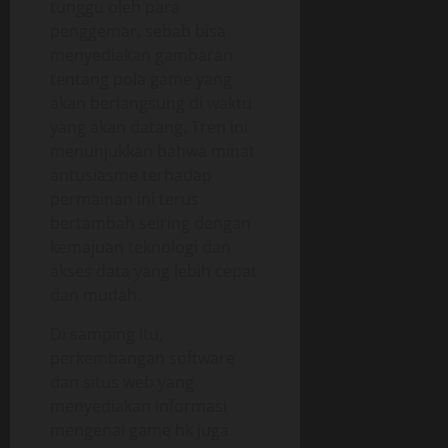
tunggu oleh para
penggemar, sebab bisa
menyediakan gambaran
tentang pola game yang
akan berlangsung di waktu
yang akan datang. Tren ini
menunjukkan bahwa minat
antusiasme terhadap
permainan ini terus
bertambah seiring dengan
kemajuan teknologi dan
akses data yang lebih cepat
dan mudah.
Di samping itu,
perkembangan software
dan situs web yang
menyediakan informasi
mengenai game hk juga