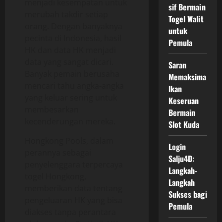
menjadi kesempatan untuk
sif Bermain
merubah takdir setiap
Togel Walit
orang. Dengan banyaknya
untuk
pecinta di Indonesia, hasil
Pemula
HK dan data HK menjadi
data yang sangat dicari.
Saran
Banyak pemain berusaha
Memaksima
mencari tahu angka-angka
lkan
yang keluar sering untuk
Keseruan
membesarkan
Bermain
kecenderungan mereka.
Slot Kuda
Hongkong Pools, dalam
Login
perannya sebagai
Salju4D:
penyelenggara terpercaya
Langkah-
togel Hongkong,
Langkah
memberikan data tentang
Sukses bagi
pengeluaran HK yang bisa
Pemula
diakses tanpa perantara