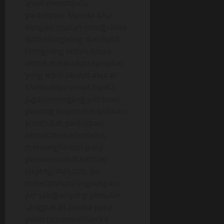
amat membantu
partisipan. Mereka bisa
dengan mudah mengakses
data Hongkong dan hasil
Hongkong sebelumnya
untuk melakukan ramalan
yang lebih akurat akurat.
Munculnya sosial media
juga memegang peranan
penting dalam menjadikan
kumpulan partisipan
semacam berkoneksi,
memungkinkan para
pemain untuk berbagi
strategi dan tips. Ini
menciptakan lingkungan
persaingan yang semakin
tangguh di antara para
peserta permainan ini.