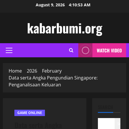
Skip
August 9, 2026
4:10:54 AM
to
content
kabarbumi.org
WATCH VIDEO
Primary
Menu
Home
2026
February
Data serta Angka Pengundian Singapore:
Penganalisaan Keluaran
SEARCH
GAME ONLINE
Data serta Angka
Search