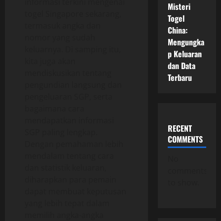
informasi terkini mengenai
Misteri
togel Singapore sekarang,
Togel
termasuk angka dan
China:
nomor yang sudah
Mengungka
keluarnya. Di samping itu,
p Keluaran
kita juga akan
dan Data
mendiskusikan tentang
Terbaru
pengundian langsung dan
pengeluaran SGP, serta
bagaimana cara
mendapatkan informasi
RECENT
SGP paling lengkap.
COMMENTS
Dengan pemahaman lebih
mendalam tentang cara
No
dan statistik keluaran,
comments
diharapkan para pemain
to show.
dapat membuat keputusan
yang lebih tepat dalam
memilih angka-angka