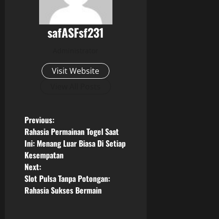
safASFsf231
Administrator
Visit Website
View All Posts
P
Previous:
Rahasia Permainan Togel Saat
o
Ini: Menang Luar Biasa Di Setiap
Kesempatan
s
Next:
Slot Pulsa Tanpa Potongan:
t
Rahasia Sukses Bermain
n