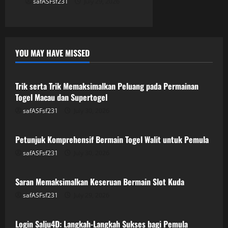
safASFsf231
July 29, 2026
YOU MAY HAVE MISSED
GAME ONLINE
Trik serta Trik Memaksimalkan Peluang pada Permainan
Togel Macau dan Supertogel
safASFsf231
July 30, 2026
GAME ONLINE
Petunjuk Komprehensif Bermain Togel Walit untuk Pemula
safASFsf231
July 30, 2026
GAME ONLINE
Saran Memaksimalkan Keseruan Bermain Slot Kuda
safASFsf231
July 29, 2026
GAME ONLINE
Login Salju4D: Langkah-Langkah Sukses bagi Pemula