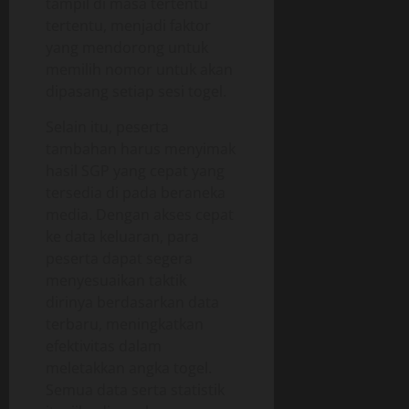
tampil di masa tertentu
tertentu, menjadi faktor
yang mendorong untuk
memilih nomor untuk akan
dipasang setiap sesi togel.
Selain itu, peserta
tambahan harus menyimak
hasil SGP yang cepat yang
tersedia di pada beraneka
media. Dengan akses cepat
ke data keluaran, para
peserta dapat segera
menyesuaikan taktik
dirinya berdasarkan data
terbaru, meningkatkan
efektivitas dalam
meletakkan angka togel.
Semua data serta statistik