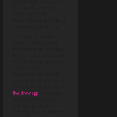
informasi keluaran yang
lalu adalah taktik yang
digunakan dalam
meramalkan angka togel di
masa yang akan datang.
Ketika pengumpulan
statistik, penting untuk
memperhatikan berbagai
kategori, seperti hasil SGP
setiap hari, mingguan, dan
bulanan. Hal ini
memungkinkan pemain
agar mengenali tren serta
pola yang sangat berguna.
live draw sgp
Contohnya,
terdapat kemungkinan
bahwasanya angka
tertentu dapat lebih lazim