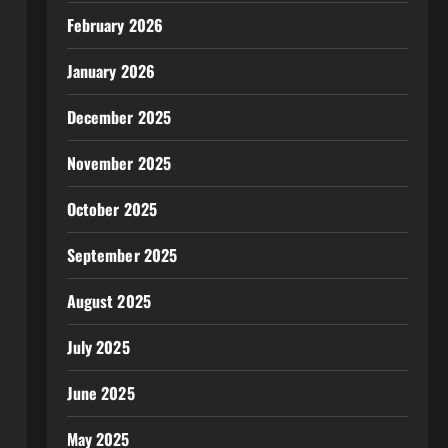
February 2026
January 2026
December 2025
November 2025
October 2025
September 2025
August 2025
July 2025
June 2025
May 2025