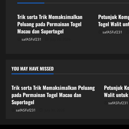
GAME ONLINE
GAME ONLIN
a
Trik serta Trik Memaksimalkan
Petunjuk Kom
v
Peluang pada Permainan Togel
Togel Walit u
i
Macau dan Supertogel
safASFsf231
safASFsf231
July 30, 2026
g
a
t
YOU MAY HAVE MISSED
GAME ONLINE
GAME ON
i
Trik serta Trik Memaksimalkan Peluang
Petunjuk K
o
pada Permainan Togel Macau dan
Walit untu
Supertogel
n
safASFsf231
safASFsf231
July 30, 2026