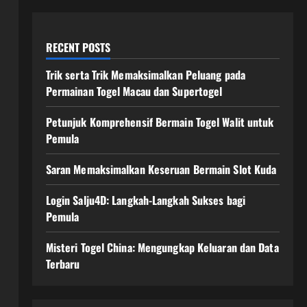
RECENT POSTS
Trik serta Trik Memaksimalkan Peluang pada
Permainan Togel Macau dan Supertogel
Petunjuk Komprehensif Bermain Togel Walit untuk
Pemula
Saran Memaksimalkan Keseruan Bermain Slot Kuda
Login Salju4D: Langkah-Langkah Sukses bagi
Pemula
Misteri Togel China: Mengungkap Keluaran dan Data
Terbaru