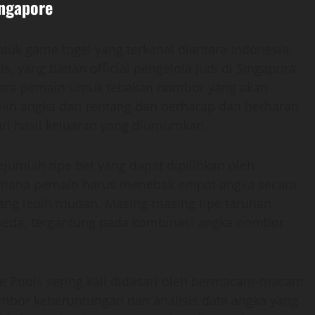
ingapore
uk game togel yang terkenal diantara Indonesia.
, yang badan official pengelola judi di Singapura.
ara pemain untuk tebakan nombor yang akan
ilih angka dari rentang dan berharap dan berharap
ari hasil keluaran yang diumumkan.
jumlah tipe bet yang dapat dipilihkan oleh
i mana pemain harus menebak empat angka secara
 yang lebih mudah. Masing-masing tipe taruhan
eda, tergantung pada kombinasi angka nombor
e Pools sering kali didasari oleh bermacam-macam
mbor keberuntungan dan analisis data angka yang