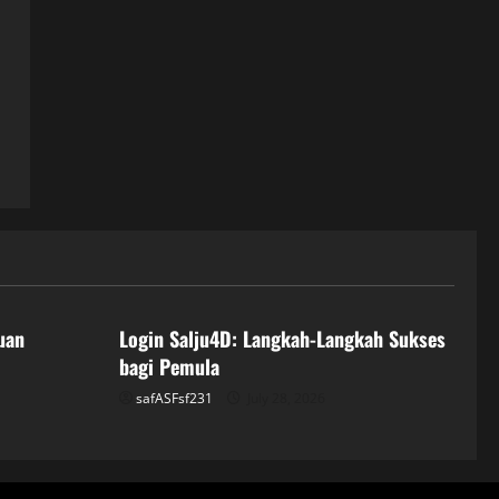
GAME ONLINE
uan
Login Salju4D: Langkah-Langkah Sukses
bagi Pemula
safASFsf231
July 28, 2026