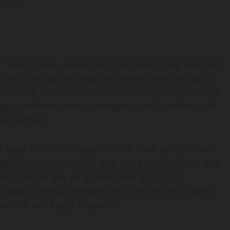
P, merupakan sebuah jenis perjudian yang terkenal
 perjudian daring. Bagi pendatang baru, mengerti
p penting supaya dapat merasakan game ini secara
gai informasi terkini mengenai hasil undian, hasil
sa diambil.
 togel SGP terkini agar melihat hasil pengundian
 lengkap soal pengeluaran SGP, yang mencakup angka-
s angka-angka yang akan datang. Dengan
harapkan mampu menjadi lebih percaya diri dalam
narik dari Togel Singapore.