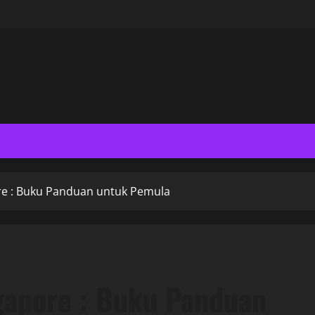
re : Buku Panduan untuk Pemula
gapore : Buku Panduan