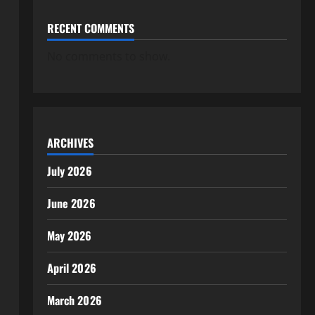
RECENT COMMENTS
No comments to show.
ARCHIVES
July 2026
June 2026
May 2026
April 2026
March 2026