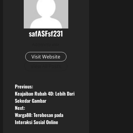
safASFsf231
Administrator
Visit Website
View All Posts
P
Previous:
Keajaiban Rubah 4D: Lebih Dari
o
Sekedar Gambar
Next:
s
Warga88: Terobosan pada
Interaksi Sosial Online
t