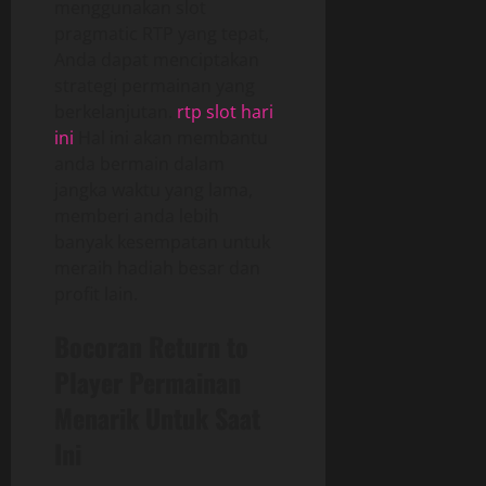
menggunakan slot
pragmatic RTP yang tepat,
Anda dapat menciptakan
strategi permainan yang
berkelanjutan.
rtp slot hari
ini
Hal ini akan membantu
anda bermain dalam
jangka waktu yang lama,
memberi anda lebih
banyak kesempatan untuk
meraih hadiah besar dan
profit lain.
Bocoran Return to
Player Permainan
Menarik Untuk Saat
Ini