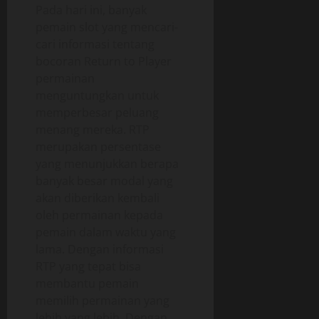
Pada hari ini, banyak
pemain slot yang mencari-
cari informasi tentang
bocoran Return to Player
permainan
menguntungkan untuk
memperbesar peluang
menang mereka. RTP
merupakan persentase
yang menunjukkan berapa
banyak besar modal yang
akan diberikan kembali
oleh permainan kepada
pemain dalam waktu yang
lama. Dengan informasi
RTP yang tepat bisa
membantu pemain
memilih permainan yang
lebih yang lebih. Dengan