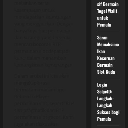
melainkan serta
sif Bermain
kesempatan untuk
Togel Walit
mendapatkan keuntungan
untuk
yang menggiurkan. Dengan
Pemula
banyaknya tipe permainan
Saran
dan strategi yang tersedia,
Memaksima
mencari bocoran RTP
lkan
permainan slot dapat jadi
Keseruan
kunci dalam menambah
Bermain
kemungkinan kemenangan.
Slot Kuda
Dalam artikel ini kita akan
mengeksplorasi
Login
bermacam-macam tipe
Salju4D:
Return to Player
Langkah-
permainan slot, seperti RTP
Langkah
slot pragmatik dan RTP
Sukses bagi
permainan slot gacor. Kami
Pemula
juga akan diskusikan