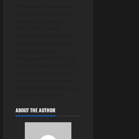
Pemain juga disarankan
untuk untuk tidak cuma
bergantung pada satu-
satunya slot, tetapi
mencoba berbagai pilihan
yang telah memberikan
hasil hasil. Dengan
menggunakan taktik yang
dan beberapa nasib, anda
dapat menghadapi dunia
Return to Player live slot
dengan lebih PD serta siap
untuk meraih cuan.
ABOUT THE AUTHOR