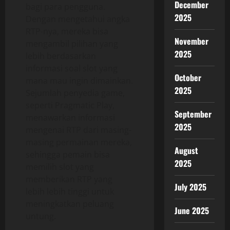
December
bagi para pengguna.
2025
Dengan mengetahui angka
RTP-nya, mereka bisa
November
mengambil pilihan yang
2025
lebih berdasarkan
informasi soal slot yang
October
mana mau ingin dimainkan.
2025
Sejumlah penyedia game,
seperti Pragmatic Play,
September
menawarkan informasi
2025
mengenai RTP dari masing-
masing permainan mereka,
August
sehingga pemain bisa
2025
memilih slot yang
memberikan RTP yang
July 2025
lebih lebih tinggi untuk
meningkatkan peluang
June 2025
untung.