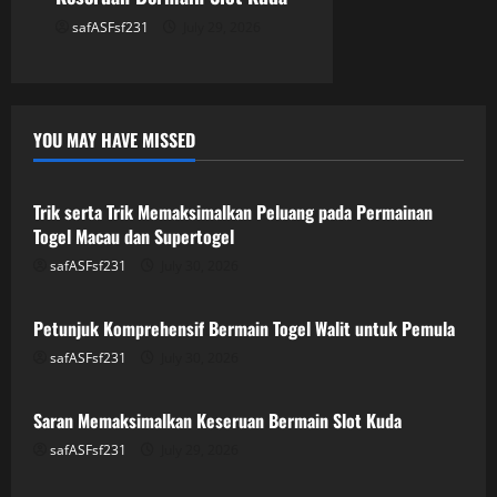
safASFsf231
July 29, 2026
YOU MAY HAVE MISSED
GAME ONLINE
Trik serta Trik Memaksimalkan Peluang pada Permainan
Togel Macau dan Supertogel
safASFsf231
July 30, 2026
GAME ONLINE
Petunjuk Komprehensif Bermain Togel Walit untuk Pemula
safASFsf231
July 30, 2026
GAME ONLINE
Saran Memaksimalkan Keseruan Bermain Slot Kuda
safASFsf231
July 29, 2026
GAME ONLINE