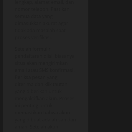
lengkap, alamat email, dan
nomor telepon. Pastikan
semua data yang
dimasukkan akurat agar
tidak ada masalah saat
proses verifikasi.
Setelah formulir
pendaftaran diisi, biasanya
situs akan mengirimkan
email atau SMS konfirmasi.
Periksa pesan yang
diterima dan klik tautan
yang diberikan untuk
mengaktifkan akun. Proses
ini penting untuk
memastikan bahwa akun
yang dibuat adalah sah dan
aman. Setelah akun