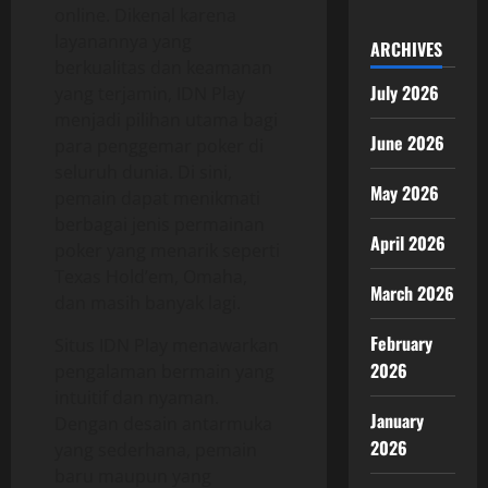
online. Dikenal karena
layanannya yang
ARCHIVES
berkualitas dan keamanan
July 2026
yang terjamin, IDN Play
menjadi pilihan utama bagi
June 2026
para penggemar poker di
seluruh dunia. Di sini,
May 2026
pemain dapat menikmati
berbagai jenis permainan
April 2026
poker yang menarik seperti
Texas Hold’em, Omaha,
March 2026
dan masih banyak lagi.
February
Situs IDN Play menawarkan
2026
pengalaman bermain yang
intuitif dan nyaman.
January
Dengan desain antarmuka
2026
yang sederhana, pemain
baru maupun yang