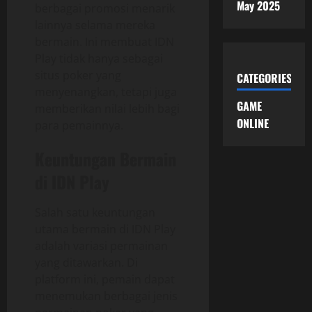
May 2025
berbagai promosi menarik
lainnya selama mereka
bermain. Ini membuat IDN
Play tidak hanya sebagai
situs poker yang
CATEGORIES
menyenangkan, tetapi juga
GAME
memberikan nilai lebih bagi
ONLINE
para pemainnya.
Keuntungan Bermain
di IDN Play
Salah satu keuntungan
utama bermain di IDN Play
adalah variasi permainan
yang ditawarkan. Di
platform ini, pemain dapat
menemukan berbagai jenis