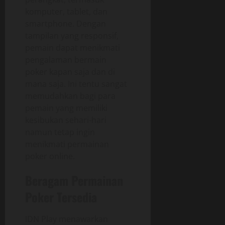
komputer, tablet, dan
smartphone. Dengan
tampilan yang responsif,
pemain dapat menikmati
pengalaman bermain
poker kapan saja dan di
mana saja. Ini tentu sangat
memudahkan bagi para
pemain yang memiliki
kesibukan sehari-hari
namun tetap ingin
menikmati permainan
poker online.
Beragam Permainan
Poker Tersedia
IDN Play menawarkan