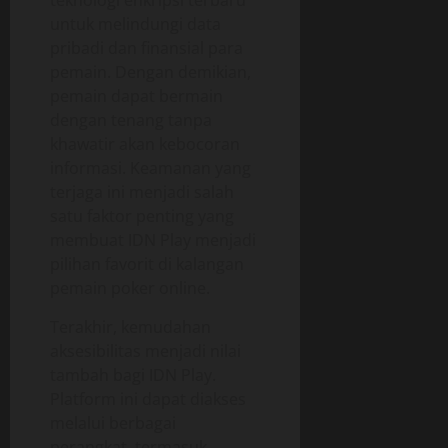
teknologi enkripsi terbaru
untuk melindungi data
pribadi dan finansial para
pemain. Dengan demikian,
pemain dapat bermain
dengan tenang tanpa
khawatir akan kebocoran
informasi. Keamanan yang
terjaga ini menjadi salah
satu faktor penting yang
membuat IDN Play menjadi
pilihan favorit di kalangan
pemain poker online.
Terakhir, kemudahan
aksesibilitas menjadi nilai
tambah bagi IDN Play.
Platform ini dapat diakses
melalui berbagai
perangkat, termasuk