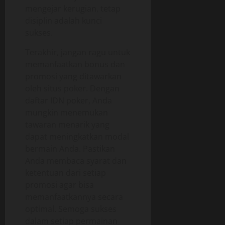
mengejar kerugian, tetap
disiplin adalah kunci
sukses.
Terakhir, jangan ragu untuk
memanfaatkan bonus dan
promosi yang ditawarkan
oleh situs poker. Dengan
daftar IDN poker, Anda
mungkin menemukan
tawaran menarik yang
dapat meningkatkan modal
bermain Anda. Pastikan
Anda membaca syarat dan
ketentuan dari setiap
promosi agar bisa
memanfaatkannya secara
optimal. Semoga sukses
dalam setiap permainan