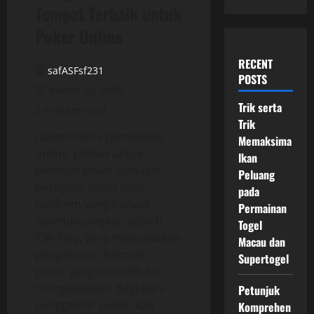
Tempat Terbaik untuk
Poker Online
RECENT
safASFsf231
POSTS
March 20, 2026
Trik serta
5 minutes read
Trik
Dalam dunia permainan
Memaksima
online, pilihan untuk
lkan
bermain poker semakin
Peluang
beragam. Salah satu
pada
platform yang banyak
Permainan
diperbincangkan adalah
Togel
IDN Play, yang menawarkan
Macau dan
pengalaman bermain
Supertogel
poker yang menarik dan
mengasyikkan. Bagi para
Petunjuk
penggemar poker, IDN
Komprehen