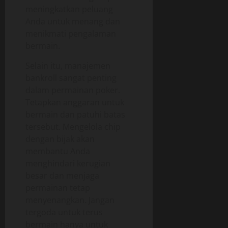
meningkatkan peluang
Anda untuk menang dan
menikmati pengalaman
bermain.
Selain itu, manajemen
bankroll sangat penting
dalam permainan poker.
Tetapkan anggaran untuk
bermain dan patuhi batas
tersebut. Mengelola chip
dengan bijak akan
membantu Anda
menghindari kerugian
besar dan menjaga
permainan tetap
menyenangkan. Jangan
tergoda untuk terus
bermain hanya untuk