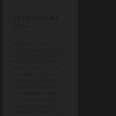
online.
Cara Daftar di IDN
Poker
Untuk memulai
pengalaman bermain
poker online di IDN Poker,
langkah pertama adalah
melakukan pendaftaran.
Proses ini sangat mudah
dan cepat. Pengguna hanya
perlu mengunjungi situs
IDN Poker dan mencari
opsi pendaftaran. Setelah
itu, isi formulir dengan
informasi pribadi yang
diperlukan, seperti nama