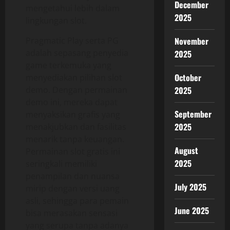
December
mengetahui lebih dalam
2025
lingkungan slot.
Pragmatic Play serta PG
November
adalah sepasang penyedia
2025
game terkemuka yang
October
menyediakan pilihan slot
demo. Dengan permainan
2025
demo ini, mereka dapat
September
menyaksikan grafis yang
2025
menakjubkan dan fasilitas
menarik tanpa keuangan.
August
Permainan slot gratis ini
2025
seringkali memiliki
penampilan dan nuansa
July 2025
mirip dengan versi uang
asli, sehingga para pemain
June 2025
bisa merasakan sensasi
yang serupa tanpa adanya