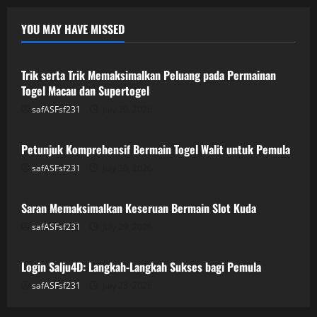
YOU MAY HAVE MISSED
GAME ONLINE
Trik serta Trik Memaksimalkan Peluang pada Permainan
Togel Macau dan Supertogel
safASFsf231
July 30, 2026
GAME ONLINE
Petunjuk Komprehensif Bermain Togel Walit untuk Pemula
safASFsf231
July 30, 2026
GAME ONLINE
Saran Memaksimalkan Keseruan Bermain Slot Kuda
safASFsf231
July 29, 2026
GAME ONLINE
Login Salju4D: Langkah-Langkah Sukses bagi Pemula
safASFsf231
July 28, 2026