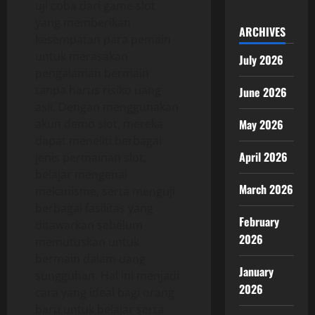
uji coba dari game slot
yang memberikan
ARCHIVES
kesempatan para pemain
untuk merasakan
July 2026
pengalaman bermain
tanpa harus risiko uang
June 2026
asli. Dengan menggunakan
akun demo slot, mereka
May 2026
dapat meneliti berbagai
April 2026
jenis permainan slot,
belajar mengenai
March 2026
mekanisme, serta menguji
berbagai fasilitas yang
February
ditawarkan sebelum
2026
memutuskan untuk
bermain dalam uang
January
sungguhan. Hal ini menjadi
2026
cara yang ideal bagi orang
baru untuk belajar serta