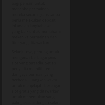
bagi pemain untuk
mencoba permainan
mereka secara gratis tanpa
perlu melakukan deposit.
Ini adalah langkah awal
yang baik untuk memahami
mekanika permainan dan
fitur yang ditawarkan.
Selanjutnya, penting untuk
mengenali berbagai jenis
slot yang tersedia. Setiap
penyedia memiliki tema
dan gaya bermain yang
berbeda. Luangkan waktu
untuk menjelajahi berbagai
slot gratis yang ditawarkan
untuk menemukan yang
paling sesuai dengan selera