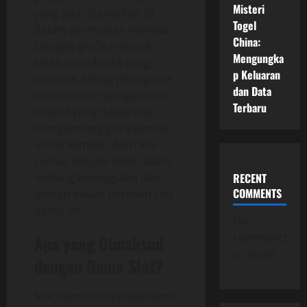
Misteri
yang ada ditawarkan di
Togel
dalam permainan mereka.
China:
Dengan grafik menarik
Mengungka
serta soundtrack yang
p Keluaran
menarik, setiap jenis game
dan Data
menawarkan pengalaman
Terbaru
imersif yang dapat bisa
mengundang para pemain
untuk kembali. Mari kita
semua jelajahi lebih dalam
tentang keunggulan dan
RECENT
COMMENTS
faedah dalam bermain slot
demo ini.
No
comments
Apa yang Dimaksud
to show.
dengan Demo Slot?
Slot demo merupakan versi