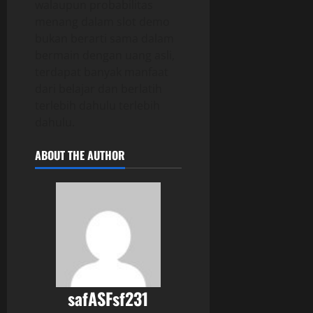
walaupun probabilitas
menang dalam slot demo
bukan berarti sama dalam
bermain dengan uang asli,
terdapat banyak manfaat
dari belajar dan berlatih
terlebih dahulu terlebih
dahulu.
ABOUT THE AUTHOR
safASFsf231