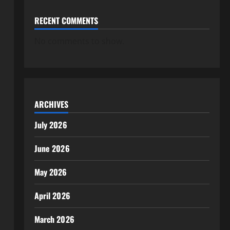
RECENT COMMENTS
No comments to show.
ARCHIVES
July 2026
June 2026
May 2026
April 2026
March 2026