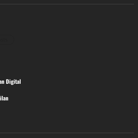
osts
n Digital
ilan
E
GAME ONLINE