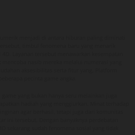
umerik menjadi di antara hiburan paling diminati
tersebut, timbul fenomena baru yang menarik
wi 4D. Layanan tersebut menawarkan kesempatan
k mencoba nasib mereka melalui numerasi yang
ahan aksesibilitas serta fitur yang, Platform
beberapa pecinta game angka.
 game yang bukan hanya seru melainkan juga
patkan hadiah yang menggiurkan. Minat terhadap
inginan agar berhasil, tetapi juga dari komunitas
itar ini tersebut. Dengan banyaknya perdebatan
4D sekarang sudah fenomena sosial yang tidak