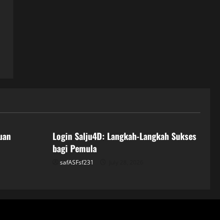
GAME ONLINE
uan
Login Salju4D: Langkah-Langkah Sukses
bagi Pemula
safASFsf231
July 28, 2026