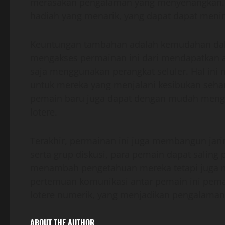
merasakan pengalaman yang menyenangkan. Se
hadiah yang menarik, yang dapat dapat menin
Keuntungan tambahan adalah kemudahan dala
mengakses permainan ini dari mendapatkan a
saja menggunakan perangkat seluler. Hal ini
untuk mereka yang menjalani kesibukan sehar
pemain baru juga dapat dengan mudah menger
lotere.
Terakhir, permainan ini juga membangun jari
serta grup diskusi, para pemain dapat saling p
menambah pengetahuan mereka tetapi juga
pertemuan komunikasi antar pemain ini pemai
lotere numerik, yang menjadikan pengalaman
ABOUT THE AUTHOR