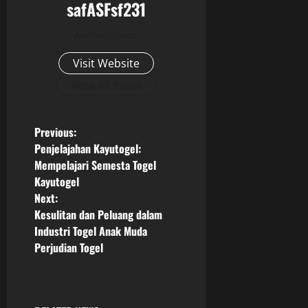
safASFsf231
Administrator
Visit Website
View All Posts
P
Previous:
Penjelajahan Kayutogel:
o
Mempelajari Semesta Togel
Kayutogel
s
Next:
Kesulitan dan Peluang dalam
t
Industri Togel Anak Muda
n
Perjudian Togel
a