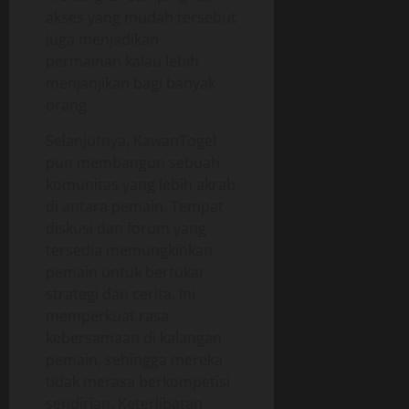
akses yang mudah tersebut
juga menjadikan
permainan kalau lebih
menjanjikan bagi banyak
orang.
Selanjutnya, KawanTogel
pun membangun sebuah
komunitas yang lebih akrab
di antara pemain. Tempat
diskusi dan forum yang
tersedia memungkinkan
pemain untuk bertukar
strategi dan cerita. Ini
memperkuat rasa
kebersamaan di kalangan
pemain, sehingga mereka
tidak merasa berkompetisi
sendirian. Keterlibatan