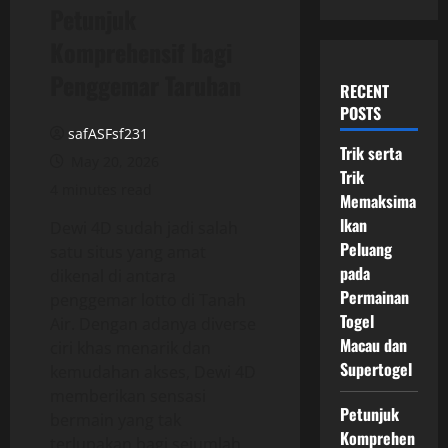
Petunjuk
Komprehensif bagi
Penggemar Taruhan
RECENT
POSTS
safASFsf231
Trik serta
May 20, 2026
Trik
4 minutes read
Memaksima
lkan
Dewi 4D sudah jadi salah
Peluang
satu situs yang amat
pada
dikenal di antara
Permainan
penggemar lotto di Tanah
Togel
Air. Dengan adanya diverse
Macau dan
ciri khas menarik dan
Supertogel
kemudahan akses, Dewi 4D
memberikan sensasi
Petunjuk
bermain yang tak
Komprehen
terlupakan bagi sejumlah