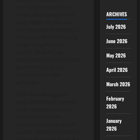
memungkinkan peserta
ARCHIVES
untuk memasang nomor
yang dipilih mereka dan
July 2026
mendapatkan kesempatan
untuk meraih hadiah yang
June 2026
besar. Yang menarik
adalah, Dewi 4D juga
May 2026
menyediakan sejumlah tipe
permainan yang bisa
April 2026
dinikmati oleh oleh
golongan.
March 2026
Salah satu keunggulan
February
yang dimiliki oleh Dewi 4D
2026
ialah transparansi serta
keterbukaan dalam
January
tahapan pemilihan nomor
2026
undian. Setiap hasil undian
undian ditayangkan secara