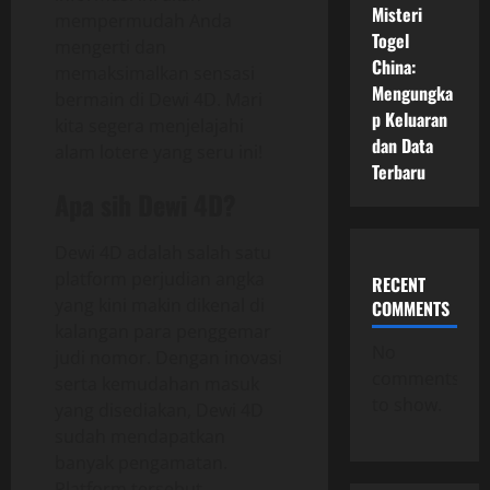
Misteri
mempermudah Anda
Togel
mengerti dan
China:
memaksimalkan sensasi
Mengungka
bermain di Dewi 4D. Mari
p Keluaran
kita segera menjelajahi
dan Data
alam lotere yang seru ini!
Terbaru
Apa sih Dewi 4D?
Dewi 4D adalah salah satu
platform perjudian angka
RECENT
yang kini makin dikenal di
COMMENTS
kalangan para penggemar
No
judi nomor. Dengan inovasi
comments
serta kemudahan masuk
to show.
yang disediakan, Dewi 4D
sudah mendapatkan
banyak pengamatan.
Platform tersebut