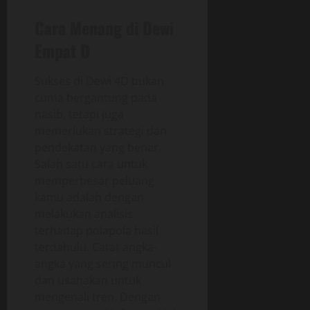
Cara Menang di Dewi
Empat D
Sukses di Dewi 4D bukan
cuma bergantung pada
nasib, tetapi juga
memerlukan strategi dan
pendekatan yang benar.
Salah satu cara untuk
memperbesar peluang
kamu adalah dengan
melakukan analisis
terhadap polapola hasil
terdahulu. Catat angka-
angka yang sering muncul
dan usahakan untuk
mengenali tren. Dengan