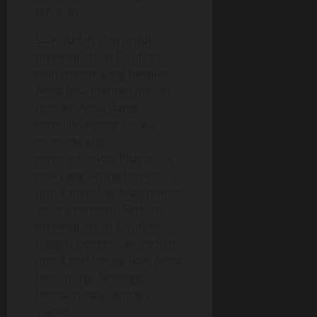
taruhan.
Saat sudah siap untuk
menempatkan taruhan,
pilih nomor yang berpikir
Anda bisa memenangkan
undian. Anda dapat
memilih nomor secara
manuale atau
memanfaatkan fitur quick
pick yang sering tersedia
untuk mendapatkan nomor
secara random. Setelah
menempatkan taruhan,
tunggu penentuan undian
untuk melihat apakah Anda
beruntung. Semoga
bermain dan semoga
sukses!