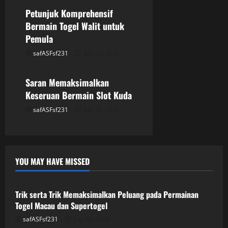
i
Petunjuk Komprehensif
Bermain Togel Walit untuk
o
Pemula
n
safASFsf231
July 30, 2026
GAME ONLINE
Saran Memaksimalkan
Keseruan Bermain Slot Kuda
safASFsf231
July 29, 2026
YOU MAY HAVE MISSED
GAME ONLINE
Trik serta Trik Memaksimalkan Peluang pada Permainan
Togel Macau dan Supertogel
safASFsf231
July 30, 2026
GAME ONLINE