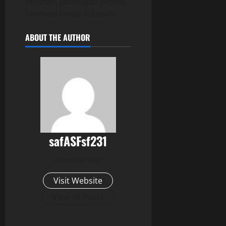
hiburan, jadi hayati proses
bermain tanpa tekanan.
ABOUT THE AUTHOR
safASFsf231
Administrator
Visit Website
View All Posts