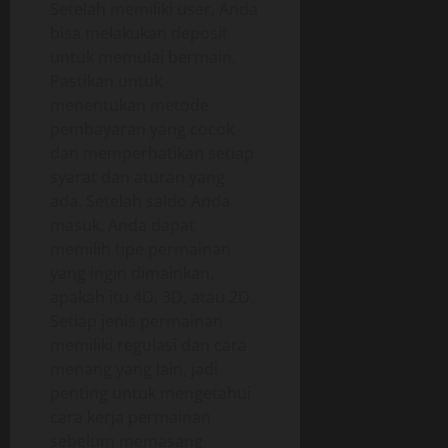
Setelah memiliki user, Anda
bisa melakukan deposit
untuk memulai bermain.
Pastikan untuk
menentukan metode
pembayaran yang cocok
dan memperhatikan setiap
syarat dan aturan yang
ada. Setelah saldo Anda
masuk, Anda dapat
memilih tipe permainan
yang ingin dimainkan,
apakah itu 4D, 3D, atau 2D.
Setiap jenis permainan
memiliki regulasi dan cara
menang yang lain, jadi
penting untuk mengetahui
cara kerja permainan
sebelum memasang