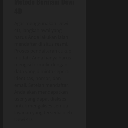
Metode Bermain Dewi
4D
Agar menggunakan Dewi
4D, langkah awal yang
harus Anda lakukan ialah
mendaftar di situs resmi.
Proses pendaftaran cukup
mudah; Anda hanya harus
mengisi formulir dengan
data yang diminta seperti
identitas, nomor, dan
email. Setelah mendaftar,
Anda akan mendapatkan
user yang dapat diakses
untuk mengakses semua
layanan yang tersedia oleh
Dewi 4D.