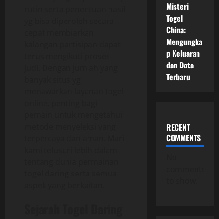
Misteri
rutin serta penentuan hasil
Togel
yg bisa diperoleh secara
China:
cepat membiarkan
Mengungka
kalangan partisipan dapat
p Keluaran
terus mengikuti proses
dan Data
judi. Dengan jumlah yang
Terbaru
banyak situs yg
menawarkan layanan togel
online, penting bagi
pemain untuk mengetahui
metode menyeleksi yang
RECENT
COMMENTS
terpercaya dan aman. Mari
kami telusuri lebih dalam
No
tentang dunia permainan
comments
togel daring serta semua
to show.
aspek yang berkaitan.
Sejarah Togel Daring