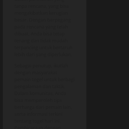
tanpa rencana, yang bisa
mengakibatkan kerugian
besar. Dengan berpegang
pada rencana yang telah
dibuat, Anda bisa tetap
tenang dan tidak mudah
terpancing untuk bertaruh
lebih dari yang diperlukan.
Sebagai penutup, ikutlah
dengan masyarakat
pemain togel untuk berbagi
pengalaman dan taktik.
Dalam komunitas, Anda
bisa memperoleh tips
berharga dari pemain lain,
serta informasi terkini
tentang togel hari ini.
Pembicaraan dengan