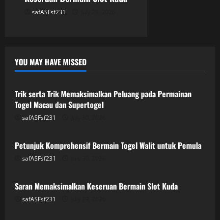
safASFsf231
July 29, 2026
YOU MAY HAVE MISSED
GAME ONLINE
Trik serta Trik Memaksimalkan Peluang pada Permainan
Togel Macau dan Supertogel
safASFsf231
July 30, 2026
GAME ONLINE
Petunjuk Komprehensif Bermain Togel Walit untuk Pemula
safASFsf231
July 30, 2026
GAME ONLINE
Saran Memaksimalkan Keseruan Bermain Slot Kuda
safASFsf231
July 29, 2026
GAME ONLINE