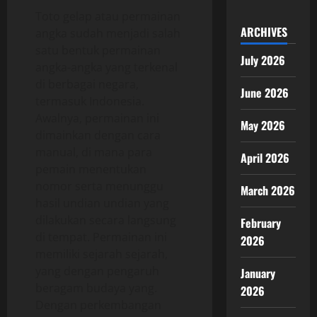
Toto gelap atau permainan
ARCHIVES
angka sudah menjadi salah
satu bentuk permainan
July 2026
angka-angka yang terkenal
di berbagai negara,
June 2026
termasuk Indonesia.
Awalnya, permainan ini
May 2026
dimainkan dengan cara
manual, di mana para
April 2026
pemain menentukan
nomor serta menunggu
March 2026
hasil undian undian yang
dilakukan secara langsung
February
di tempat. Permainan ini
2026
memiliki sejarah sejarah,
yang dengan pengaruh
January
beragam budaya yang.
2026
Dengan perkembangan