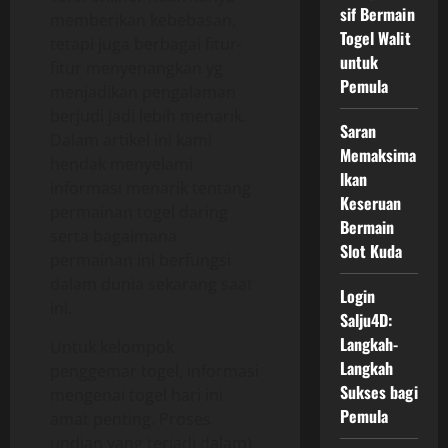
sif Bermain
memberikan kebebasan,
Togel Walit
tetapi juga berbagai fitur-
untuk
fitur menyenangkan yg
Pemula
menjadikan pengalaman
berjudi jadi lebih menarik.
Saran
Dalam artikel ini kami
Memaksima
hendak menyelami
lkan
informasi menarik tentang
Keseruan
permainan togel daring
Bermain
serta bagaimana
Slot Kuda
permainan ini berfungsi
dalam dunia sekarang saat
Login
ini.
Salju4D:
Langkah-
Untuk kelompok
Langkah
penggemar togel, informasi
Sukses bagi
mengenai togel hari ini
Pemula
amat penting. Proses
undian yang terjadi dalam)