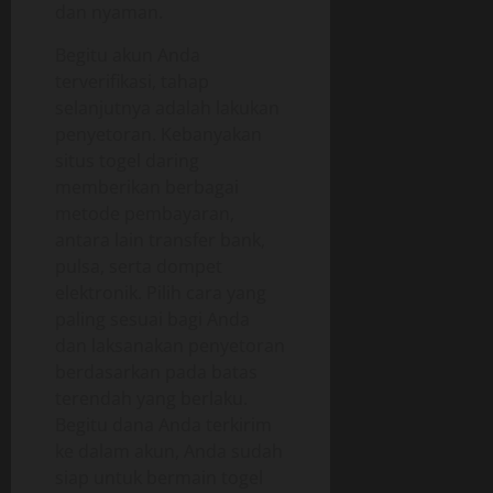
dan nyaman.
Begitu akun Anda
terverifikasi, tahap
selanjutnya adalah lakukan
penyetoran. Kebanyakan
situs togel daring
memberikan berbagai
metode pembayaran,
antara lain transfer bank,
pulsa, serta dompet
elektronik. Pilih cara yang
paling sesuai bagi Anda
dan laksanakan penyetoran
berdasarkan pada batas
terendah yang berlaku.
Begitu dana Anda terkirim
ke dalam akun, Anda sudah
siap untuk bermain togel