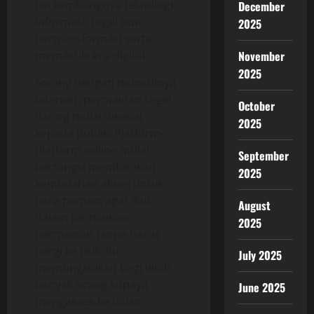
berkembangnya teknologi
December
informasi, togel pun
2025
bertransformasi serta
memasuki era digital.
November
2025
Seiring dengan munculnya
internet, permainan togel
October
daring mulai dikenal
2025
kepada publik. Platform-
platform online mulai
September
berfungsi memberikan
2025
kemudahan akses untuk
para pemain agar ikut
August
dalam permainan
2025
permainan tanpa harus
pergi ke fisik. Ini
July 2025
memungkinkan bagi lebih
banyak orang supaya
June 2025
mengakses ke dalam