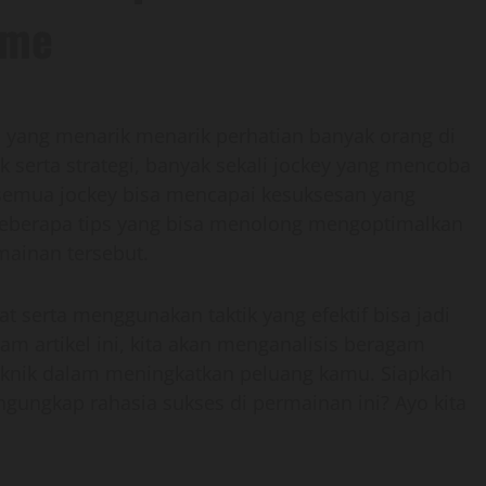
ame
yang menarik menarik perhatian banyak orang di
k serta strategi, banyak sekali jockey yang mencoba
k semua jockey bisa mencapai kesuksesan yang
t beberapa tips yang bisa menolong mengoptimalkan
ainan tersebut.
t serta menggunakan taktik yang efektif bisa jadi
 artikel ini, kita akan menganalisis beragam
teknik dalam meningkatkan peluang kamu. Siapkah
ungkap rahasia sukses di permainan ini? Ayo kita