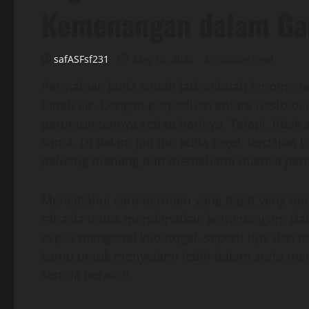
Kemenangan dalam G
safASFsf231
May 16, 2026
4 minutes read
Permainan kuda sudah jadi sebuah fenomena 
tanah air. Dengan perpaduan antara nasib bai
peruntungannya setiap harinya. Tetapi, tida
sama. Di dalam jati diri kuda togel, terdapa
peluang menang dan memahami nuansa perm
Mengetahui cara bermain yang tepat yang tepa
rahasia untuk mendapatkan kemenangan. Dalam
aspek mengenai kudatogel, seperti tips dan 
kamu untuk menyelami lebih dalam serta meng
semua beraksi!