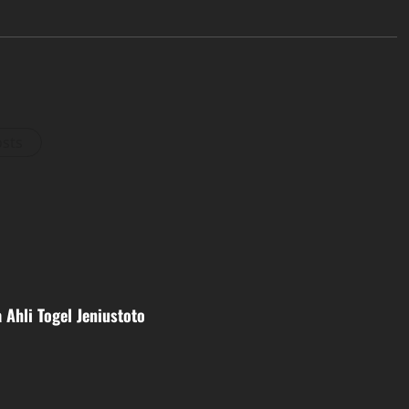
osts
 Ahli Togel Jeniustoto