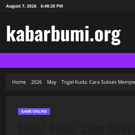
Skip
August 7, 2026
6:48:21 PM
to
content
kabarbumi.org
Home
2026
May
Togel Kuda: Cara Sukses Memp
GAME ONLINE
Togel Kuda: Cara Suk