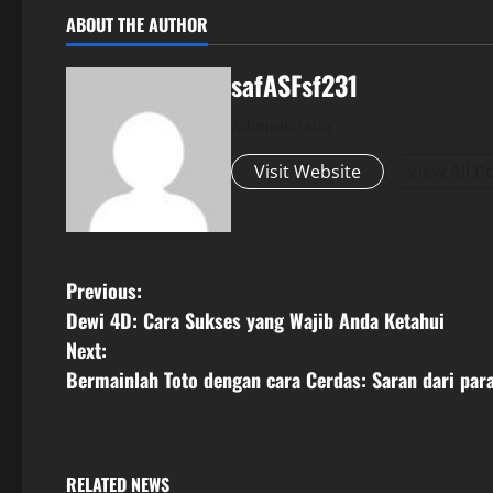
ABOUT THE AUTHOR
safASFsf231
Administrator
Visit Website
View All P
P
Previous:
Dewi 4D: Cara Sukses yang Wajib Anda Ketahui
o
Next:
s
Bermainlah Toto dengan cara Cerdas: Saran dari para
t
n
RELATED NEWS