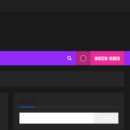
WATCH VIDEO
SEARCH
Search