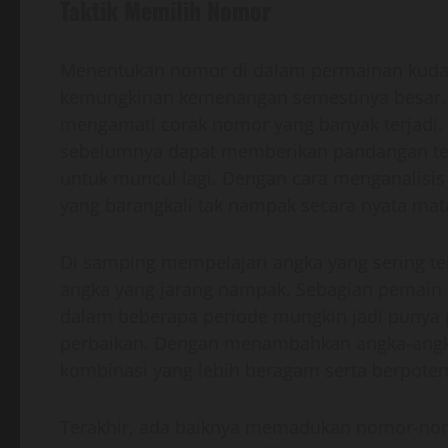
Taktik Memilih Nomor
Menentukan nomor di dalam permainan kudat
kemungkinan kemenangan semestinya besar. S
mengamati corak nomor yang banyak terjadi. 
sebelumnya dapat memberikan pandangan te
untuk muncul lagi. Dengan cara menganalisi
yang barangkali tak nampak secara nyata mat
Di samping mempelajari angka yang sering t
angka yang jarang nampak. Sebagian pemain
dalam beberapa periode mungkin jadi punya 
perbaikan. Dengan menambahkan angka-angka
kombinasi yang lebih beragam serta berpotens
Terakhir, ada baiknya memadukan nomor-no