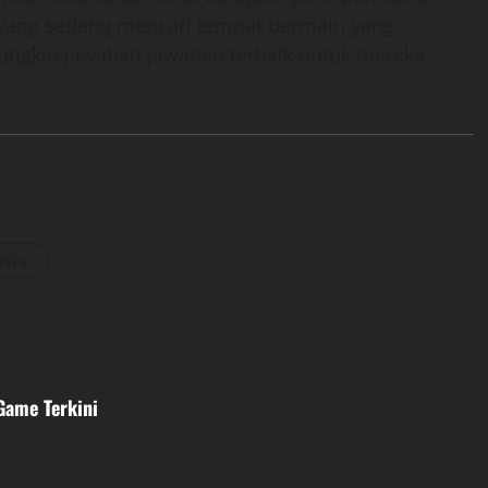
n yang sedang mencari tempat bermain yang
ungkin jawaban jawaban terbaik untuk mereka.
osts
Game Terkini