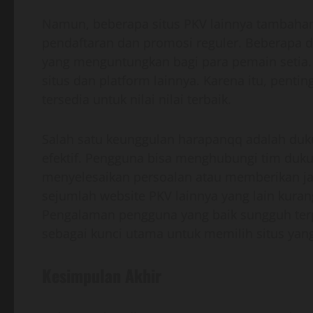
Namun, beberapa situs PKV lainnya tambaha
pendaftaran dan promosi reguler. Beberapa 
yang menguntungkan bagi para pemain setia. 
situs dan platform lainnya. Karena itu, pen
tersedia untuk nilai nilai terbaik.
Salah satu keunggulan harapanqq adalah duku
efektif. Pengguna bisa menghubungi tim duk
menyelesaikan persoalan atau memberikan ja
sejumlah website PKV lainnya yang lain kura
Pengalaman pengguna yang baik sungguh terp
sebagai kunci utama untuk memilih situs yang
Kesimpulan Akhir