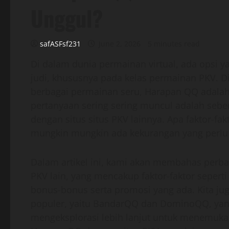
Unggul?
safASFsf231
June 2, 2026
5 minutes read
Di dalam dunia permainan virtual, ada opsi
judi, khususnya pada kelas permainan PKV. D
berbagai permainan seru, Harapan QQ adalah
pertanyaan sering sering muncul adalah seb
dengan situs situs PKV lainnya. Apa faktor-
mungkin mungkin ada kekurangan yang perlu
Dalam artikel ini, kami akan membahas perba
PKV lain, yang mencakup faktor-faktor sepert
bonus-bonus serta promosi yang ada. Kita ju
populer, yaitu BandarQQ dan DominoQQ, yang a
mengeksplorasi lebih lanjut untuk menemukan