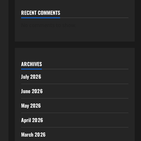
RECENT COMMENTS
No comments to show.
ARCHIVES
July 2026
June 2026
May 2026
April 2026
March 2026