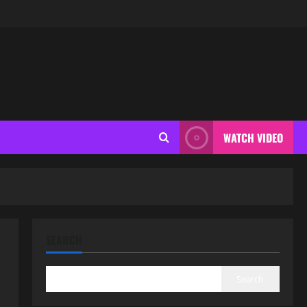
WATCH VIDEO
SEARCH
Search