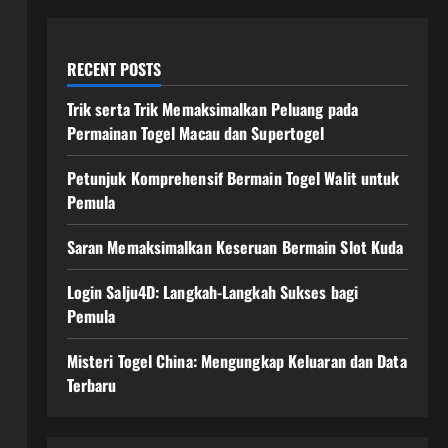
RECENT POSTS
Trik serta Trik Memaksimalkan Peluang pada
Permainan Togel Macau dan Supertogel
Petunjuk Komprehensif Bermain Togel Walit untuk
Pemula
Saran Memaksimalkan Keseruan Bermain Slot Kuda
Login Salju4D: Langkah-Langkah Sukses bagi
Pemula
Misteri Togel China: Mengungkap Keluaran dan Data
Terbaru