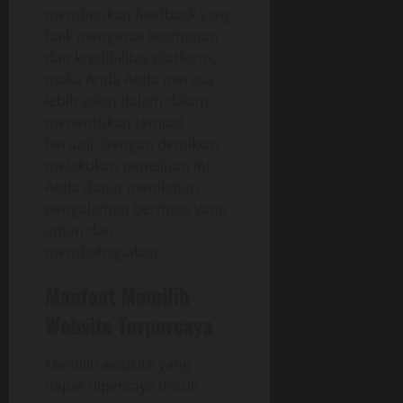
memberikan feedback yang
baik mengenai keamanan
dan kredibilitas platform,
maka Anda Anda merasa
lebih yakin dalam dalam
menentukan tempat
berjudi. Dengan demikian
melakukan penelitian ini,
Anda dapat menikmati
pengalaman bermain yang
aman dan
membahagiakan.
Manfaat Memilih
Website Terpercaya
Memilih website yang
dapat dipercaya untuk