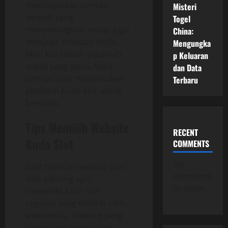
mendapatkan sensasi
Misteri
berjudi yang
Togel
menyenangkan, tetapi juga
China:
menjaga investasi Anda.
Mengungka
Mari kita telaah sejumlah
p Keluaran
aspek yang perlu Anda
dan Data
cermati saat menentukan
Terbaru
platform Kuda Slot untuk
bermain.
Tips Memilih Website
RECENT
Kuda Slot
COMMENTS
No
Saat mencari website poni
comments
slot, penting agar
to show.
memeriksa izin dan
regulasi yang dimiliki oleh
website itu. Website yang
terpercaya berkualitas