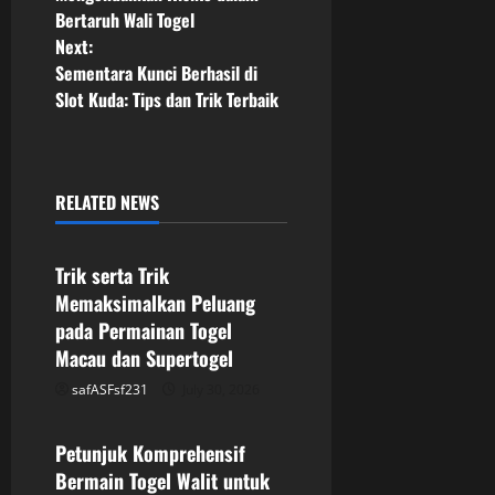
o
Bertaruh Wali Togel
Next:
s
Sementara Kunci Berhasil di
Slot Kuda: Tips dan Trik Terbaik
t
n
a
RELATED NEWS
GAME ONLINE
v
Trik serta Trik
i
Memaksimalkan Peluang
pada Permainan Togel
g
Macau dan Supertogel
a
safASFsf231
July 30, 2026
GAME ONLINE
t
Petunjuk Komprehensif
i
Bermain Togel Walit untuk