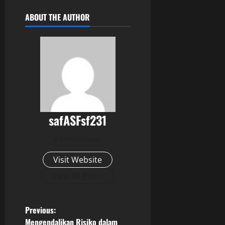
ABOUT THE AUTHOR
safASFsf231
Administrator
Visit Website
View All Posts
P
Previous:
Mengendalikan Risiko dalam