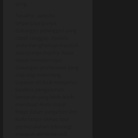
yang.
Terakhir, website
terpercaya punya
dukungan pelanggan yang
cepat tanggap. Apabila
anda menghadapi masalah
atau punya inquiry, Anda
dapat mempercayai
dukungan profesional yang
siap siap menolong.
Layanan ini baik menjamin
kwalitas pengalaman
bertaruh yang lebih lebih,
membuat Anda dapat
fokus dalam perjudian slot
kuda tanpa cemas soal
permasalahan teknologi
maupun administratif.