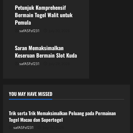
i
Petunjuk Komprehensif
Bermain Togel Walit untuk
o
Pemula
n
safASFsf231
July 30, 2026
GAME ONLINE
Saran Memaksimalkan
Keseruan Bermain Slot Kuda
safASFsf231
July 29, 2026
YOU MAY HAVE MISSED
GAME ONLINE
Trik serta Trik Memaksimalkan Peluang pada Permainan
Togel Macau dan Supertogel
safASFsf231
July 30, 2026
GAME ONLINE