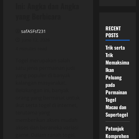
Ini: Angka dan Angka
yang Berbicara
RECENT
safASFsf231
POSTS
June 12, 2026
Trik serta
4 minutes read
Trik
Togel merupakan salah
Memaksima
satu jenis permainan judi
lkan
yang populer di banyak
Peluang
kalangan masyarakat.
pada
Belakangan ini, banyak
Permainan
orang yang berminat untuk
Togel
ikut serta togel di internet,
Macau dan
terutama yang
Supertogel
memberikan akses mudah
akses dan beraneka variasi
Petunjuk
game. Dalam ranah togel,
Komprehen