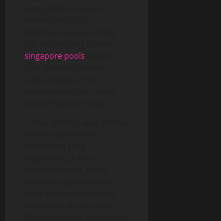
yang dikenal sebagai
simbol Fortuna di
beberapa budaya sering
jadi pilihan yang utama.
singapore pools
Melalui
riset dan pengamatan,
angka-angka ini bisa
menciptakan pola untuk
para penggemar togel.
Tetapi, penting agar dikenal
bahwa togel adalah
permainan yang
tergantung di atas
keberuntungan. Meski
terdapat angka populer
yang biasa muncul, hasil
undian masih ada acak.
Oleh karena itu, penentuan