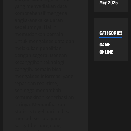
May 2025
yang menyediakan data
komprehensif mengenai
angka-angka keluaran
sebelumnya. Hal ini
CATEGORIES
memudahkan pemain
untuk mengakses data dan
GAME
melakukan penelitian
ONLINE
dengan segera. Dengan
kecanggihan teknologi
canggih, pemain bisa
mengakses informasi yang
tepat dan real-time,
sehingga menambah
kemungkinan keberhasilan
dirinya. Memanfaatkan
statistik togel hari ini bisa
menjadi senjata yang
sangat berharga bagi