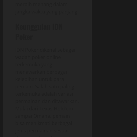
meraih menang dalam
jangka waktu yang panjang.
Keunggulan IDN
Poker
IDN Poker dikenal sebagai
wadah poker online
terkemuka yang
menawarkan berbagai
kelebihan untuk para
pemain. Salah satu paling
terkemuka adalah variasi
permainan dan ditawarkan.
Mulai dari Texas Hold’em
sampai Omaha, pemain
bisa menikmati berbagai
jenis permainan sesuai