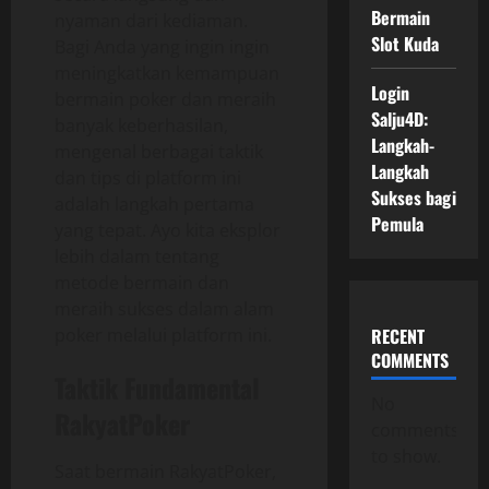
Bermain
nyaman dari kediaman.
Slot Kuda
Bagi Anda yang ingin ingin
meningkatkan kemampuan
Login
bermain poker dan meraih
Salju4D:
banyak keberhasilan,
Langkah-
mengenal berbagai taktik
Langkah
dan tips di platform ini
Sukses bagi
adalah langkah pertama
Pemula
yang tepat. Ayo kita eksplor
lebih dalam tentang
metode bermain dan
meraih sukses dalam alam
poker melalui platform ini.
RECENT
COMMENTS
Taktik Fundamental
No
RakyatPoker
comments
to show.
Saat bermain RakyatPoker,