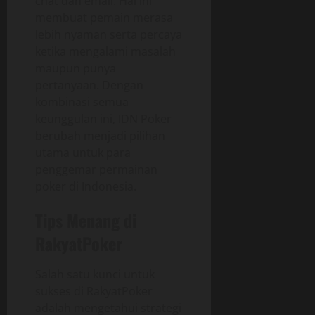
chat dan email. Hal ini
membuat pemain merasa
lebih nyaman serta percaya
ketika mengalami masalah
maupun punya
pertanyaan. Dengan
kombinasi semua
keunggulan ini, IDN Poker
berubah menjadi pilihan
utama untuk para
penggemar permainan
poker di Indonesia.
Tips Menang di
RakyatPoker
Salah satu kunci untuk
sukses di RakyatPoker
adalah mengetahui strategi