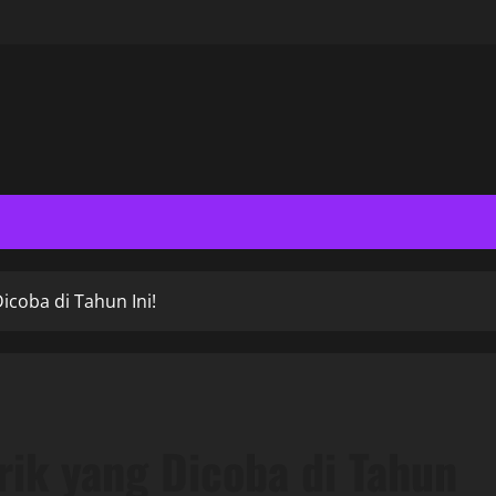
icoba di Tahun Ini!
ik yang Dicoba di Tahun