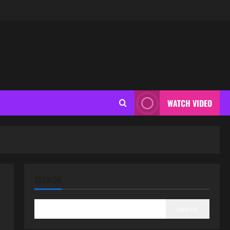
WATCH VIDEO
SEARCH
Search