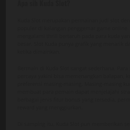
Apa sih Kuda Slot?
Kuda Slot merupakan permainan judi slot de
populer di kalangan penggemar game online. 
mengalami thrill bertaruh pada para kuda y
besar. Slot Kuda punya grafik yang menarik d
ketika dimainkan.
Bermain di Kuda Slot sangat sederhana. Par
percaya yakini bisa memenangkan balapan, 
preferensi masing-masing. Masing-masing ku
membuat para pemain dapat menjelajahi strat
berbagai jenis fitur bonus yang tersedia, p
reward yang menggiurkan.
Di samping itu, Kuda Slot pun memberikan s