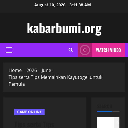
Skip
August 10, 2026
3:11:38 AM
to
content
kabarbumi.org
WATCH VIDEO
Primary
Menu
Home
2026
June
Tips serta Tips Memainkan Kayutogel untuk
Pemula
SEARCH
GAME ONLINE
Tips serta Tips
Search