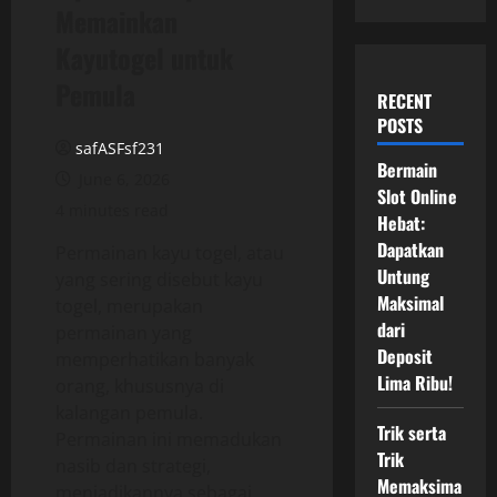
Memainkan
Kayutogel untuk
Pemula
RECENT
POSTS
safASFsf231
Bermain
June 6, 2026
Slot Online
4 minutes read
Hebat:
Dapatkan
Permainan kayu togel, atau
Untung
yang sering disebut kayu
Maksimal
togel, merupakan
dari
permainan yang
Deposit
memperhatikan banyak
Lima Ribu!
orang, khususnya di
kalangan pemula.
Trik serta
Permainan ini memadukan
Trik
nasib dan strategi,
Memaksima
menjadikannya sebagai