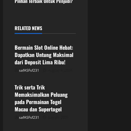
Pilihan Terbaik Untuk Penjudi?
n
a
RELATED NEWS
v
GAME ONLINE
i
Bermain Slot Online Hebat:
Dapatkan Untung Maksimal
g
dari Deposit Lima Ribu!
a
safASFsf231
August 9, 2026
GAME ONLINE
t
Trik serta Trik
i
Memaksimalkan Peluang
pada Permainan Togel
o
Macau dan Supertogel
n
safASFsf231
July 30, 2026
GAME ONLINE