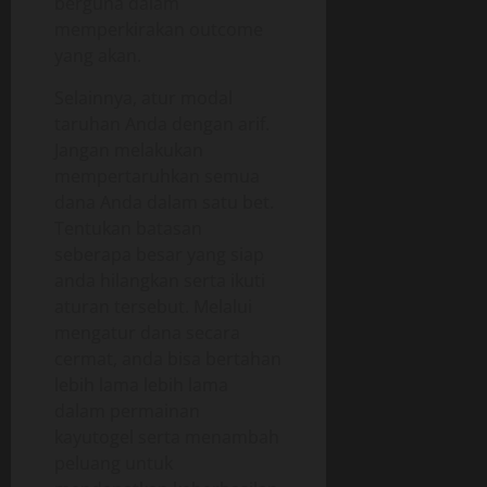
berguna dalam
memperkirakan outcome
yang akan.
Selainnya, atur modal
taruhan Anda dengan arif.
Jangan melakukan
mempertaruhkan semua
dana Anda dalam satu bet.
Tentukan batasan
seberapa besar yang siap
anda hilangkan serta ikuti
aturan tersebut. Melalui
mengatur dana secara
cermat, anda bisa bertahan
lebih lama lebih lama
dalam permainan
kayutogel serta menambah
peluang untuk