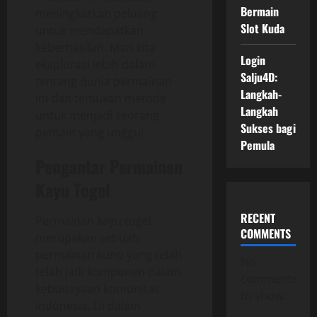
Bermain
meningkatkan peluang
Slot Kuda
untuk mendapatkan
keberhasilan. Mari kita
Login
eksplorasi lebih dalam
Salju4D:
tentang dunia permainan
Langkah-
ini dan temukan metode
Langkah
untuk menjadi seorang
Sukses bagi
pemain yang unggul.
Pemula
Pengantar Permainan
Kayu Togel
RECENT
Permainan kayu togel
COMMENTS
merupakan sebuah
permainan kuno yang telah
No
telah jadi komponen dalam
comments
kebudayaan komunitas
to show.
Indonesia. Di dalam