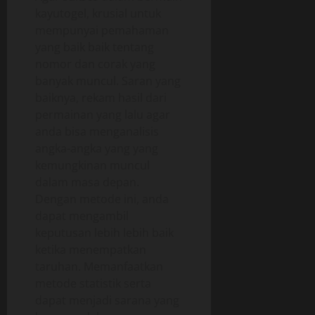
kayutogel, krusial untuk
mempunyai pemahaman
yang baik baik tentang
nomor dan corak yang
banyak muncul. Saran yang
baiknya, rekam hasil dari
permainan yang lalu agar
anda bisa menganalisis
angka-angka yang yang
kemungkinan muncul
dalam masa depan.
Dengan metode ini, anda
dapat mengambil
keputusan lebih lebih baik
ketika menempatkan
taruhan. Memanfaatkan
metode statistik serta
dapat menjadi sarana yang