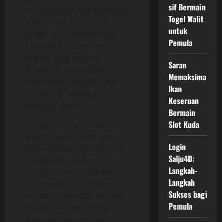
sif Bermain
mendapatkan kemenangan
Togel Walit
yang besar. Daya tarik
untuk
utama dari terletak pada
Pemula
harapan-harapan serta
impian yang dicapai
Saran
diraihnya, menjadikan
Memaksima
permainan menjadi lebih
lkan
populer di berbagai
Keseruan
berbagai daerah.
Bermain
Slot Kuda
Dengan cara permainan
yang itu sederhana serta
Login
kemungkinan hadiah yang
Salju4D:
menggoda, tidak
Langkah-
mengherankan apabila
Langkah
permainan ini berhasil
Sukses bagi
menarik perhatian banyak
Pemula
orang. Sejumlah orang
yang percaya percaya