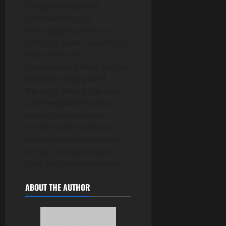
Dengan mengambil
pendekatan yang
bertanggung jawab saat
bermain dalam supertogel
akan menjamin
memastikan bahwa sensasi
tersebut tetap positif.
Harmoni antara hiburan
dan kewajiban finansial
adalah rahasia untuk
menikmati fenomena ini
tanpa harus berhadapan
dengan dampak negatif
yang bisa ditimbulkannya.
ABOUT THE AUTHOR