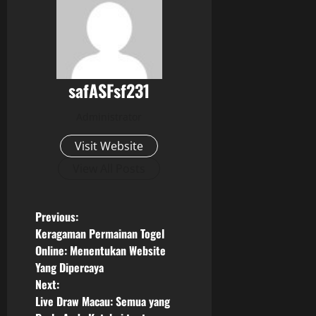
safASFsf231
Administrator
Visit Website
View All Posts
P
Previous:
Keragaman Permainan Togel
o
Online: Menentukan Website
Yang Dipercaya
s
Next:
Live Draw Macau: Semua yang
t