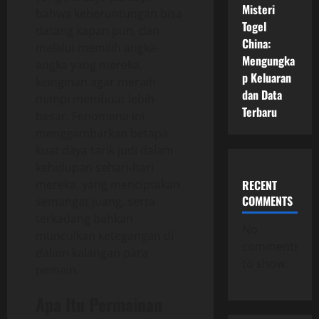
Misteri
bahwa keberuntungan bisa
Togel
datang kapan pun, dan
China:
melalui memilih angka-
Mengungka
angka yang mereka,
p Keluaran
keinginan agar meraih
dan Data
mimpi membuat lebih
Terbaru
besar. Fenomena ini
menggambarkan betapa
kuat daya tarik judi dalam
kehidupan sehari-hari
mereka, yang menciptakan
RECENT
COMMENTS
semangat juang, serta
terkadang bahkan
No
munculkan ketegangan di
comments
dalam kalangan para
to show.
pemain.
Apa Itu Permainan