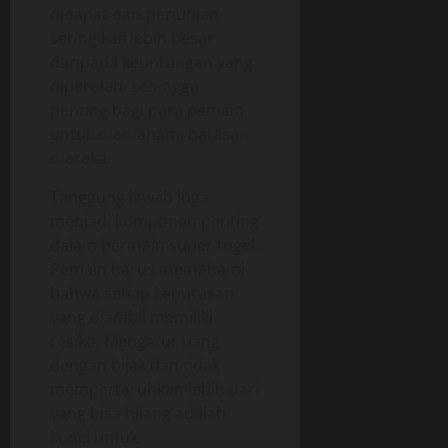
didapat dari perjudian
sering kali lebih besar
daripada keuntungan yang
diperoleh, sehingga
penting bagi para pemain
untuk memahami batasan
mereka.
Tanggung jawab juga
menjadi komponen penting
dalam bermain super togel.
Pemain harus memahami
bahwa setiap keputusan
yang diambil memiliki
resiko. Mengatur uang
dengan bijak dan tidak
mempertaruhkan lebih dari
yang bisa hilang adalah
kunci untuk