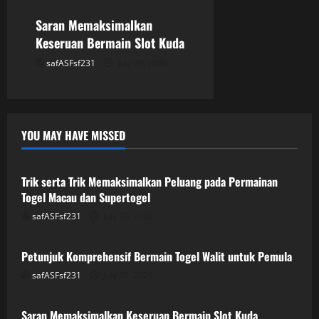
Saran Memaksimalkan
Keseruan Bermain Slot Kuda
safASFsf231
July 29, 2026
YOU MAY HAVE MISSED
GAME ONLINE
Trik serta Trik Memaksimalkan Peluang pada Permainan
Togel Macau dan Supertogel
safASFsf231
July 30, 2026
GAME ONLINE
Petunjuk Komprehensif Bermain Togel Walit untuk Pemula
safASFsf231
July 30, 2026
GAME ONLINE
Saran Memaksimalkan Keseruan Bermain Slot Kuda