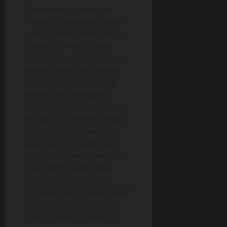
Permainan Supertogel
menjadi perhatian banyak
orang karena kemudahan
dalam bermain. Cukup
dengan memilih beberapa
angka, peserta dapatkan
berpartisipasi langsung
tanpa perlu mengerti
peraturan yang kompleks.
Keadaan ini membolehkan
siapa saja, dari berbagai
kalangan, untuk ikut dan
mengharapkan mencapai
hasil yang positif. Biaya
yang terjangkau untuk
taruhan pun menjadi faktor
penting yang menambah
daya tarik permainan ini.