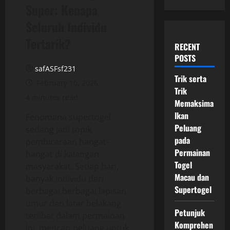
Super: Kenapa
Seluruh Individu
Tertarik?
RECENT
POSTS
safASFsf231
Trik serta
February 10, 2026
Trik
4 minutes read
Memaksima
lkan
Fenomana supertogel
Peluang
sedang jadi topik
pada
pembicaraan hangat-
Permainan
hangat di kalangan
Togel
masyarakat. Setiap hari,
Macau dan
banyak individu dari
Supertogel
berbagai berbagai lapisan
umur dan latar belakang
Petunjuk
terlibat dalam permainan
Komprehen
ini, mencari peluang untuk