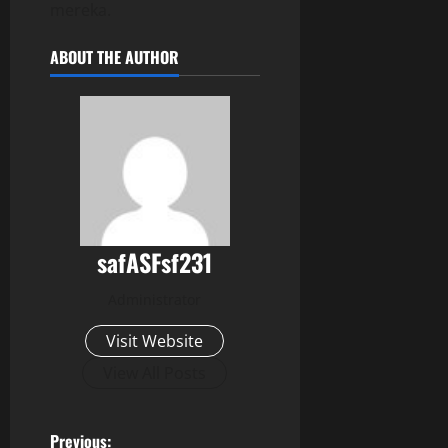
mereka.
ABOUT THE AUTHOR
safASFsf231
Administrator
Visit Website
View All Posts
Previous: