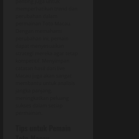
penting juga untuk
memperhatikan trend dan
perubahan dalam
permainan Toto Macau.
Dengan memahami
perubahan ini, pemain
dapat menyesuaikan
strategi mereka agar tetap
kompetitif. Menyimpan
catatan hasil dari live
Macau juga akan sangat
membantu untuk analisis
jangka panjang,
meningkatkan peluang
sukses dalam setiap
permainan.
Tips untuk Pemain
Toto Macau