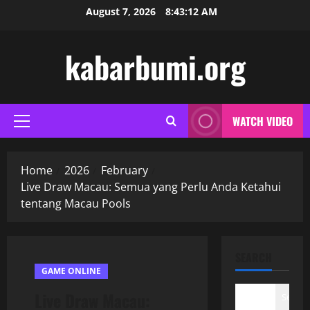
Skip
August 7, 2026
8:43:13 AM
to
content
kabarbumi.org
WATCH VIDEO
Primary
Menu
Home
2026
February
Live Draw Macau: Semua yang Perlu Anda Ketahui
tentang Macau Pools
SEARCH
GAME ONLINE
Live Draw Macau:
Search