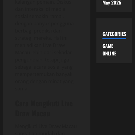
kalangan pemain. Diskusi
May 2025
dan interaksi di media
sosial semakin ramai,
dengan banyak pengguna
berbagi prediksi dan
CATEGORIES
strategi mereka. Hal ini
menjadikan Live Draw
GAME
Macau lebih dari sekadar
ONLINE
pengundian, tetapi juga
sebagai acara sosial yang
mempertemukan banyak
orang dengan minat yang
sama.
Cara Mengikuti Live
Draw Macau
Mengikuti Live Draw Macau
sangatlah mudah dan