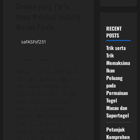
Semua yang Perlu
Anda Ketahui tentang
Macau Pools
RECENT
POSTS
safASFsf231
Trik serta
February 10, 2026
Trik
5 minutes read
Memaksima
lkan
Macau telah menjadi pusat
Peluang
perhatian para penggemar
pada
permainan undian dan
Permainan
taruhan, terutama dengan
Togel
keberadaan Live Draw
Macau dan
Macau yang semakin
Supertogel
populer. Banyak pemain
yang menantikan hasil
Petunjuk
langsung dari undian ini
Komprehen
untuk mengetahui apakah