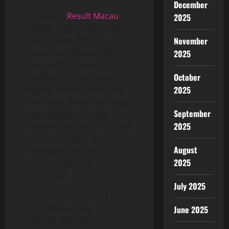
berbagai platform
December
perjudian.
Result Macau
2025
Pemain dapat mengikuti
hasil undian dari Toto
November
Macau dan Macau Pools
2025
yang sangat dinanti-
October
nantikan. Dengan akses
mudah melalui perangkat
2025
elektronik, penonton dapat
September
menyaksikan momen-
2025
momen penting ini di mana
saja dan kapan saja,
August
meningkatkan minat
2025
mereka terhadap
permainan.
July 2025
Tak hanya soal hasil, Live
Draw Macau juga
June 2025
menciptakan komunitas di