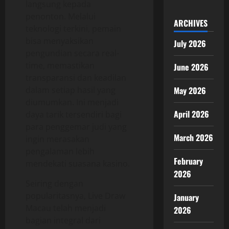
langsung kepada
penonton. Melalui
ARCHIVES
teknologi terkini, pemain
bisa menyaksikan
July 2026
pengundian secara real-
time, memastikan
June 2026
transparansi dan keadilan
dalam setiap hasil yang
May 2026
diumumkan. Ini menjadi
April 2026
daya tarik tersendiri bagi
para penggemar judi yang
March 2026
ingin merasakan
pengalaman lebih
February
mendekati suasana kasino.
2026
Seiring dengan
popularitasnya, Live Draw
January
Macau telah menjadi
2026
bagian integral dari