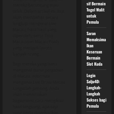
sif Bermain
mereka beruntung atau
Togel Walit
tidak. Dalam artikel ini, kita
untuk
akan membahas secara
Pemula
lengkap mengenai Live
Macau, hasil hasil yang
Saran
diperoleh, serta Toto
Memaksima
Macau dan Macau Pools
lkan
yang menjadi favorit
Keseruan
banyak orang.
Bermain
Slot Kuda
Bagi mereka yang baru
mengenal dunia perjudian
Login
di Macau, informasi
Salju4D:
mengenai Live Draw Macau
Langkah-
sangatlah penting. Anda
Langkah
akan menemukan
Sukses bagi
bagaimana cara mengikuti
Pemula
hasil langsung, apa saja
yang perlu diperhatikan,