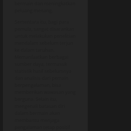
bermain dan meningkatkan
peluang menang.
Sementara itu, bagi para
pemula, sangat disarankan
untuk melakukan penelitian
mendalam sebelum terjun
ke dalam taruhan.
Memanfaatkan berbagai
sumber daya, termasuk
statistik hasil sebelumnya
dan analisis dari pemain
berpengalaman, bisa
memberikan wawasan yang
berguna. Selain itu,
mengenali batasan diri
dalam bermain akan
membantu menjaga
pengalaman tetap positif